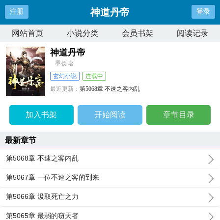
神道丹帝
注册
登录
网站首页
小说分类
会员书架
阅读记录
神道丹帝
墨扬 著
玄幻小说
连载中
最近更新：
第5068章 不速之客内乱
更新时间：
2026-03-13 23:12:22
加入书架
开始阅读
章节目录
最新章节
第5068章 不速之客内乱
第5067章 一位不速之客的到来
第5066章 汲取死亡之力
第5065章 最弱的窃天者