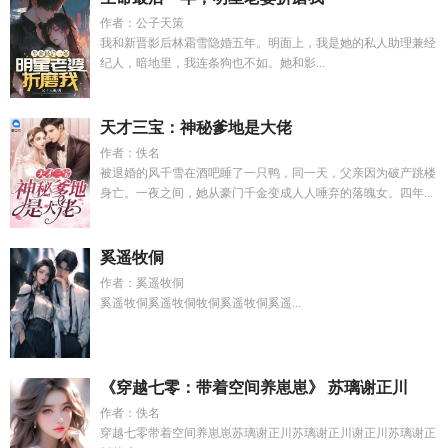
作者：公子天策
我和新晋影后林霜雪隐婚五年。明面上，我是她的私人助理兼经
纪人，暗地里，我连条狗也不如。她和影...
天才三宝：神秘爹地是大佬
作者：佚名
被退婚的风千雪在酒吧睡了一只鸭，同一天，父亲因为破产跳楼
身亡。一夜之间，她从豪门千金变成人人唾弃的落魄女。四年...
奚遥牧侗
作者：奚遥牧侗
奚遥牧侗奚遥牧侗牧侗奚遥牧侗奚遥...
《穿越七零：带着空间养崽崽》 苏璃谢正川
作者：佚名
穿越七零带着空间养崽崽苏璃谢正川苏璃谢正川谢正川苏璃谢正