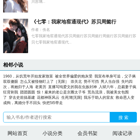
川苏璃...
《七零：我家地窖通现代》苏贝周懿行
作者：佚名
七零我家地窖通现代苏贝周懿行苏贝周懿行周懿行苏贝周懿行苏
贝七零我家地窖通现代...
相邻小说
1960，从饥荒年开始发家致富
被全世界偏爱的炮灰受
我宣布单身可追，父子俩
双双傻眼
怎么又被怪物盯上了［无限］
崇关北
势不可挡
男人当自强
失约四
次，将她归于人海
老黄历
直播写纯爱文的我在虫族封神
入狱六年，总裁妻子疯
狂背刺我
团团圆圆
惊！雇来的老公是京圈太子爷
荒岛流浪，我被美女包围
了
穿去史前搞基建
花都神医风云
生死簿[无限]
我乐于助人的室友
救命恩人变
成狗，离婚分手不回头
快把5t5带走
搜 索
网站首页
小说分类
会员书架
阅读记录