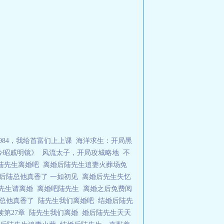
984，我给首富们上上课
海洋求生：开局黑
今昭戚明镜》
风流太子，开局攻城略地
不
陆先生离婚吧
离婚后陆先生追妻火葬场免
后陆总他真香了 一如初见
离婚后先生失忆
先生请离婚
离婚吧陆先生
离婚之后免费阅
陆总他真香了
陆先生我们离婚吧
结婚后陆先
读第27章
陆先生我们离婚
婚后陆先生天天