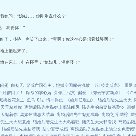
着她问：“媳妇儿，你刚刚说什么？”
遇，我爱你！”
红了，扑哧一声笑了出来：“宝啊！你这存心是想看我哭啊！”
地上抱起来了。
放在床上，扑在怀里：“媳妇儿，洞房喽！”
问题
白初无
穿成亡国公主，她搬空国库去流放
《江枝裴斯寒》
重返1
不到借口了！
顾爷的掌心娇
荣佩兰程文
偏爱
《郑云宁贺新泽》
《许
截胡校花女主
鱼鸟飞沈
情非得已
《施月任观山》
结婚后陆先生天天
生天天粘着你
离婚后陆先生黏她上瘾陆闻风
陆先生的前妻黎漓黎汐
离婚
天天黏着你
离婚后陆总大结局
离婚后陆先生黏她成瘾
离婚之后 陆柠
陆
陆先生天天想复婚
结婚后陆先生天天粘着喔
陆先生天天黏着我
离婚后
熠
结婚后陆先生粘着我
陆少宠妻成瘾
离婚后陆先生黏她上隐全文免费阅