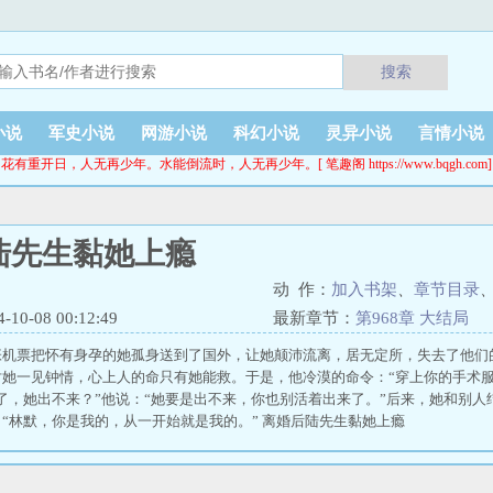
搜索
小说
军史小说
网游小说
科幻小说
灵异小说
言情小说
花有重开日，人无再少年。水能倒流时，人无再少年。[ 笔趣阁 https://www.bqgh.com]
陆先生黏她上瘾
动 作：
加入书架
、
章节目录
0-08 00:12:49
最新章节：
第968章 大结局
张机票把怀有身孕的她孤身送到了国外，让她颠沛流离，居无定所，失去了他们
对她一见钟情，心上人的命只有她能救。于是，他冷漠的命令：“穿上你的手术服
了，她出不来？”他说：“她要是出不来，你也别活着出来了。”后来，她和别
“林默，你是我的，从一开始就是我的。” 离婚后陆先生黏她上瘾