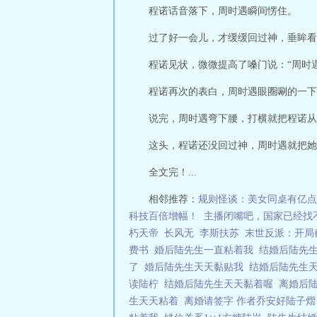
程诺话音落下，周时遇瞬间愣住。
过了好一会儿，才缓缓回过神，垂眸看
程诺见状，微微提高了嗓门说：“周时
程诺再次的表白，周时遇眼圈唰的一下
说完，周时遇弯下腰，打横就把程诺从
这头，程诺还没回过神，周时遇就把她
全文完！...
相邻推荐：
规则怪谈：美女同桌有亿点
科技百倍增幅！
主播闭嘴吧，国家已经找
朽天帝
长风无
李斯扶苏
末世反派：开局
费书
婚后陆先生一直粘着我
结婚后陆先
了
婚后陆先生天天黏贴我
结婚后陆先生
读陆柠
结婚后陆先生天天黏着喔
离婚后
生天天粘着
离婚请签字 作者乔安好陆子