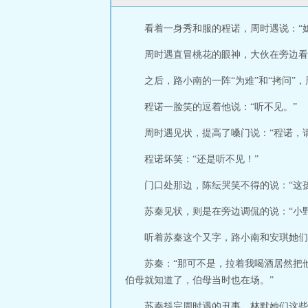
看着一身秀和服的程诺，周时遇说：“
周时遇直冒桃花的眼神，大伙在旁边看
之后，路小南的一阵“为难”和“拷问”
程诺一脸笑的逗着他说：“听不见。”
周时遇见状，提高了嗓门说：“程诺，
程诺坏笑：“还是听不见！”
门口处那边，陈纭哭笑不得的说：“这
苏秦见状，则是在旁边调侃的说：“小
听着苏秦这个又字，路小南和安琪她们
苏秦：“那可不是，拉着我喝酒居然把
伯母就知道了，伯母当时也在场。”
苏秦抖完周时遇的丑事，林默她们这些