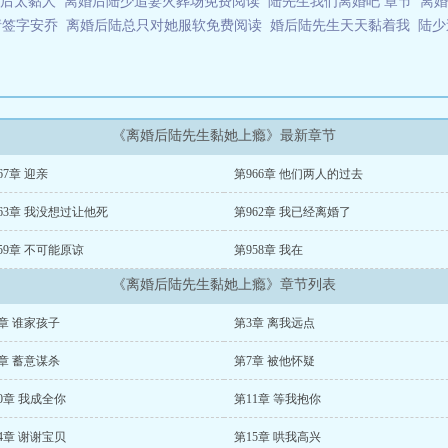
婚后太黏人
离婚后陆少追妻火葬场免费阅读
陆先生我们离婚吧 章节
离
请签字安乔
离婚后陆总只对她服软免费阅读
婚后陆先生天天黏着我
陆少
《离婚后陆先生黏她上瘾》最新章节
67章 迎亲
第966章 他们两人的过去
63章 我没想过让他死
第962章 我已经离婚了
59章 不可能原谅
第958章 我在
《离婚后陆先生黏她上瘾》章节列表
章 谁家孩子
第3章 离我远点
章 蓄意谋杀
第7章 被他怀疑
0章 我成全你
第11章 等我抱你
4章 谢谢宝贝
第15章 哄我高兴