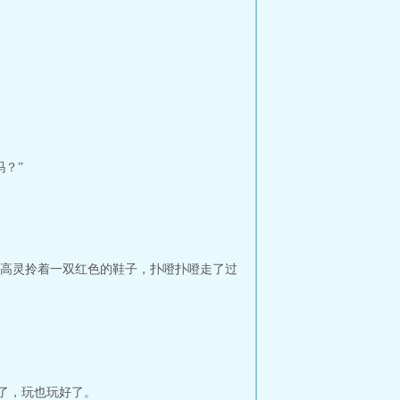
？”
高灵拎着一双红色的鞋子，扑噔扑噔走了过
了，玩也玩好了。