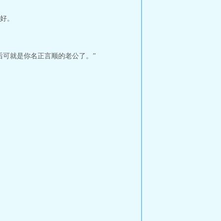
好。
后可就是你名正言顺的老公了。”