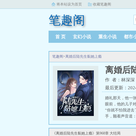
将本站设为首页
收藏笔趣阁
笔趣阁
首 页
玄幻小说
重生小说
都市
笔趣阁
>
离婚后陆先生黏她上瘾
离婚后
作 者：林深深
最后更新：2024-1
婚礼那天，他一
眼前，他的儿子
“你就不怕我进去
手，颤着声音道：
《离婚后陆先生黏她上瘾》第968章 大结局