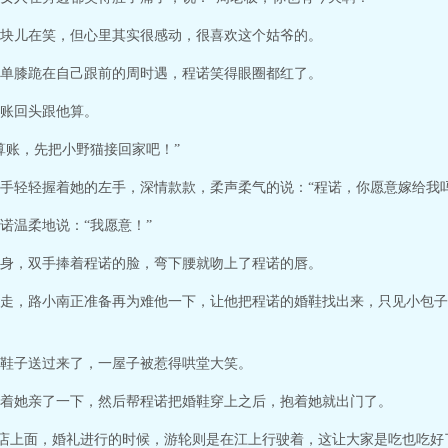
块儿在笑，但心里其实很感动，很喜欢这个姑爷的。
单膝跪在自己跟前的周时遇，程诺笑得眼圈都红了。
账回头跟他算。
算账，先把小野猫接回家吧！”
手轻轻握着她的左手，深情款款，柔声柔气的说：“程诺，你愿意嫁给我吗
诺温柔地说：“我愿意！”
身，双手捧着程诺的脸，弯下腰就吻上了程诺的唇。
走，路小南正准备再为难他一下，让他把程诺的婚鞋找出来，只见小包子
鞋子送过来了，一屋子被惹得哄堂大笑。
着她亲了一下，然后帮程诺把婚鞋穿上之后，抱着她就出门了。
店上面，婚礼进行的时候，游轮则是在江上行驶着，这让大家是吃也吃好