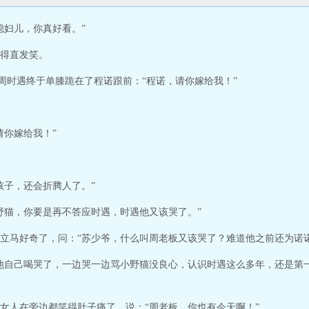
媳妇儿，你真好看。”
得直发笑。
，周时遇终于单膝跪在了程诺跟前：“程诺，请你嫁给我！”
请你嫁给我！”
孩子，还会折腾人了。”
野猫，你要是再不答应时遇，时遇他又该哭了。”
立马好奇了，问：“苏少爷，什么叫周老板又该哭了？难道他之前还为诺诺
他自己喝哭了，一边哭一边骂小野猫没良心，认识时遇这么多年，还是第
女人在旁边都笑得肚子痛了，说：“周老板，你也有今天啊！”