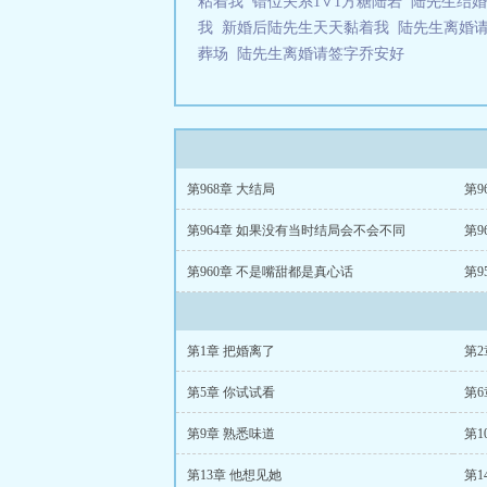
粘着我
错位关系1∨1方糖陆岩
陆先生结
我
新婚后陆先生天天黏着我
陆先生离婚
葬场
陆先生离婚请签字乔安好
第968章 大结局
第9
第964章 如果没有当时结局会不会不同
第9
第960章 不是嘴甜都是真心话
第9
第1章 把婚离了
第2
第5章 你试试看
第6
第9章 熟悉味道
第1
第13章 他想见她
第1