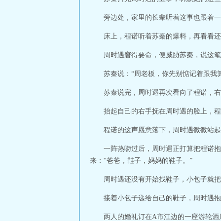
旁边处，家里的长辈听着这事也跟着一
床上，程诺听着苏秦的爆料，再看看还
周时遇窘得要命，便威胁苏秦，说这笔
苏秦说：“周老板，你先别惦记着跟我
苏秦说完，周时遇再次看向了程诺，右
抬起自己的右手抚在周时遇的脸上，程
程诺的这声愿意落下，周时遇微微站起
一阵热吻过后，周时遇正打算把程诺抱
来：“爸爸，鞋子，妈妈的鞋子。”
周时遇还没有开始找鞋子，小包子就把
接着小包子递给自己的鞋子，周时遇抱
两人的婚礼订在A市江边的一座游轮酒