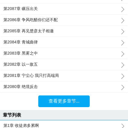
第2087章 碾压出关
第2086章 争风吃醋你们还不配
第2085章 再见楚彦太子相邀
第2084章 青城曲律
第2083章 黑雾之中
第2082章 以一敌五
第2081章 宁尘心 我只打高端局
第2080章 绝境反击
查看更多章节...
章节列表
第1章 收徒弟多累啊