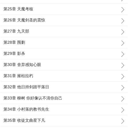
第25章 天魔考核
第26章 天魔剑圣的震惊
第27章 九天部
第28章 围剿
第29章 影杀
第30章 舍弃感知心眼
第31章 摧枯拉朽
第32章 他日持剑踏平落日
第33章 柳树 你好像认不清你自己
第34章 小村落的教书先生
第35章 收徒文曲星下凡