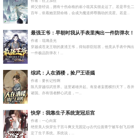
作者：狂上加狂
师父曾经说，拥有十伤命格的崔小筱其实很走运了。若是早生二
百年，依着她至阴命格，会成为魔道师尊魏劫的克星。若是...
最强王爷：早朝时我从手表里掏出一件防弹衣！
作者：琉璃圣光
穿越成苍龙王朝的废渣王爷，得知群臣陷害，他竟从手表中掏出
一件极品防弹衣！...
综武：人在酒楼，捡尸王语嫣
作者：要长记性啊
陈凡穿越综武世界。这里诸雄并起。有皇者妄图横扫天下，吞并
诸国。亦有强者醉心武道，一...
快穿：我靠生子系统宠冠后宫
作者：一心向富
绝世美人快穿生子宫斗爽文无固定cp古代位面青宁被车创飞后绑
定了生子系统。系统说，...