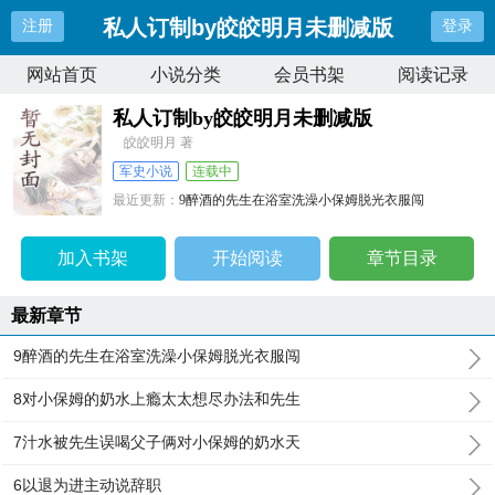
私人订制by皎皎明月未删减版
注册
登录
网站首页
小说分类
会员书架
阅读记录
私人订制by皎皎明月未删减版
皎皎明月 著
军史小说
连载中
最近更新：
9醉酒的先生在浴室洗澡小保姆脱光衣服闯
更新时间：
2025-11-05 00:21:24
加入书架
开始阅读
章节目录
最新章节
9醉酒的先生在浴室洗澡小保姆脱光衣服闯
8对小保姆的奶水上瘾太太想尽办法和先生
7汁水被先生误喝父子俩对小保姆的奶水天
6以退为进主动说辞职