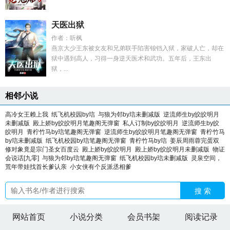
天医出狱
作者：听枫
燕京大少王东被女友和兄弟联手陷害锒铛入狱，家破人亡，却在
狱中遇到高人，习得一身逆天医术和武功。五年后，王东出
狱，...
相邻小说
高冷女王赖上我
纸飞机校园by琂
与狼为邻by琂未删减版
逆流师生by皎皎明月
未删减版
殿上娇by皎皎明月笔趣阁无弹窗
私人订制by皎皎明月
逆流师生by皎
皎明月
青柠竹马by琂笔趣阁无弹窗
逆流师生by皎皎明月笔趣阁无弹窗
青柠竹马
by琂未删减版
纸飞机校园by琂笔趣阁无弹窗
青柠竹马by琂
姜辰周雨蓉完蛋双
修对象竟是宗门圣女百度云
殿上娇by皎皎明月
殿上娇by皎皎明月未删减版
物证
会说话[九零]
与狼为邻by琂笔趣阁无弹窗
纸飞机校园by琂未删减版
灵泉空间，
荒年带娃找首长爹认亲
小女侠有个反派丞相爹
搜 索
网站首页
小说分类
会员书架
阅读记录