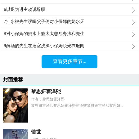
6以退为进主动说辞职
7汁水被先生误喝父子俩对小保姆的奶水天
8对小保姆的奶水上瘾太太想尽办法和先生
9醉酒的先生在浴室洗澡小保姆脱光衣服闯
查看更多章节...
封面推荐
黎思妍霍泽熙
作者：黎思妍霍泽熙
黎思妍霍泽熙黎思妍霍泽熙霍泽熙黎思妍霍泽熙黎思妍...
错世