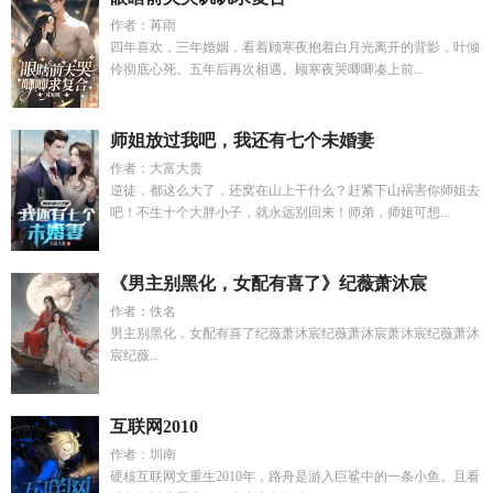
作者：苒雨
四年喜欢，三年婚姻，看着顾寒夜抱着白月光离开的背影，叶倾
伶彻底心死。五年后再次相遇。顾寒夜哭唧唧凑上前...
师姐放过我吧，我还有七个未婚妻
作者：大富大贵
逆徒，都这么大了，还窝在山上干什么？赶紧下山祸害你师姐去
吧！不生十个大胖小子，就永远别回来！师弟，师姐可想...
《男主别黑化，女配有喜了》纪薇萧沐宸
作者：佚名
男主别黑化，女配有喜了纪薇萧沐宸纪薇萧沐宸萧沐宸纪薇萧沐
宸纪薇...
互联网2010
作者：圳南
硬核互联网文重生2010年，路舟是游入巨鲨中的一条小鱼。且看