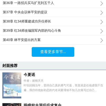
第36章 一路招兵买马扩充到五千人
第37章 中央会议林平安的提议
第38章 红34师重建成功升任师长
第39章 红34师改编国军内部的勾心斗角
第40章 林平安提出的方案
查看更多章节...
封面推荐
今夏谣
作者：姬桃夭夭
叶怡回顾当年，觉得自己真的勇气可嘉，简直就是任他虐我千百
遍，我仍待他如初恋的代名词夏瑾候不知几次痛骂过自己...
眼瞎前夫哭叽叽求复合