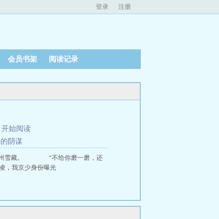
登录
注册
会员书架
阅读记录
、
开始阅读
团的阴谋
去江州雪藏。 “不给你磨一磨，还
凌，我京少身份曝光