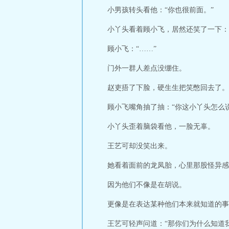
小男孩转头看他：“你也很前面。”
小丫头看着顾小飞，居然还笑了一下：
顾小飞：“……”
门外一群人差点没绷住。
赵吏捂了下脸，硬生生把笑憋回去了。
顾小飞嘴角抽了抽：“你这小丫头怎么
小丫头歪着脑袋看他，一脸无辜。
王艺可却没笑出来。
她看着面前的龙凤胎，心里那股怪异感
因为他们不像是在胡说。
更像是在表达某种他们本来就知道的事
王艺可轻声问道：“那你们为什么知道