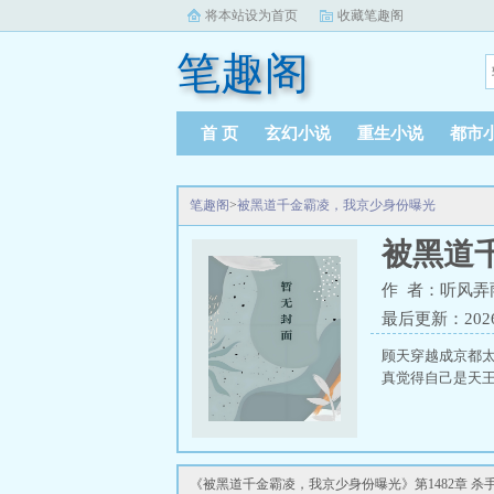
将本站设为首页
收藏笔趣阁
笔趣阁
首 页
玄幻小说
重生小说
都市
笔趣阁
>
被黑道千金霸凌，我京少身份曝光
被黑道
作 者：听风弄
最后更新：2026-0
顾天穿越成京都
真觉得自己是天
《被黑道千金霸凌，我京少身份曝光》第1482章 杀