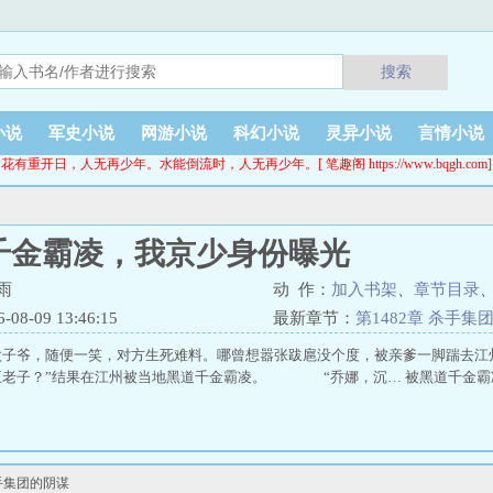
搜索
小说
军史小说
网游小说
科幻小说
灵异小说
言情小说
花有重开日，人无再少年。水能倒流时，人无再少年。[ 笔趣阁 https://www.bqgh.com]
千金霸凌，我京少身份曝光
雨
动 作：
加入书架
、
章节目录
8-09 13:46:15
最新章节：
第1482章 杀手集
太子爷，随便一笑，对方生死难料。哪曾想嚣张跋扈没个度，被亲爹一脚踹
王老子？”结果在江州被当地黑道千金霸凌。 “乔娜，沉… 被黑道千金霸
手集团的阴谋