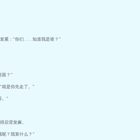
发紧：“你们……知道我是谁？”
前面？”
“就是你先走了。”
。”
得后背发麻。
我呢？我算什么？”