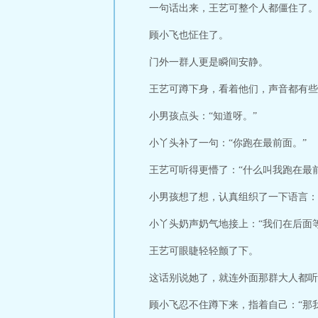
一句话出来，王艺可整个人都僵住了。
顾小飞也怔住了。
门外一群人更是瞬间安静。
王艺可蹲下身，看着他们，声音都有些
小男孩点头：“知道呀。”
小丫头补了一句：“你跑在最前面。”
王艺可听得更懵了：“什么叫我跑在最
小男孩想了想，认真组织了一下语言：
小丫头奶声奶气地接上：“我们在后面等
王艺可眼睫轻轻颤了下。
这话别说她了，就连外面那群大人都听
顾小飞忍不住蹲下来，指着自己：“那