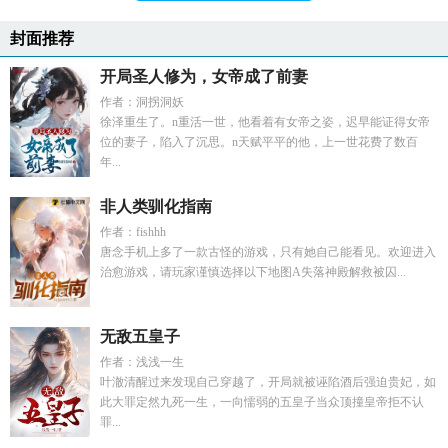
封面推荐
开局圣人修为，女帝成了前妻
作者：洞拐洞妖
徐泽重生了。n重活一世，他看着有女帝之姿，迟早能证得女帝
位的妻子，陷入了沉思。n天赋平平的他，上一世花费了数百
年...
非人类驯化指南
作者：fishhh
唐念手机上多了一款古怪的游戏，只有她自己能看见。欢迎进入
治愈游戏，请玩家谨慎选择以下地图A失落神殿解救被囚...
无敌五皇子
作者：浅浅一生
叶澈清醒过来发现自己穿越了，开局就被诬陷酒后强迫贵妃，如
此大罪定然九死一生，一向懦弱的五皇子当众顶撞皇帝拒不认
罪...