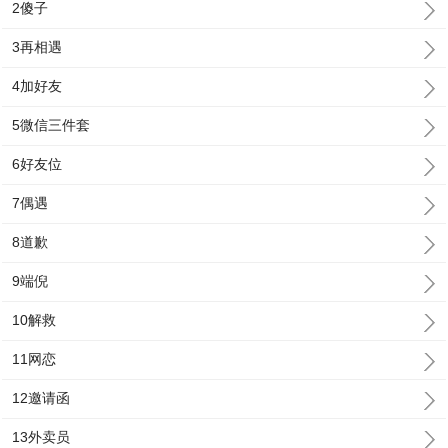
2傻子
3再相遇
4加好友
5微信三件套
6好友位
7偶遇
8道歉
9端倪
10解救
11网恋
12邀请函
13外卖员