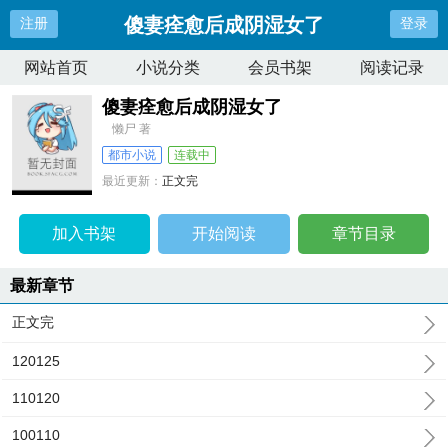
傻妻痊愈后成阴湿女了
注册
登录
网站首页
小说分类
会员书架
阅读记录
傻妻痊愈后成阴湿女了
懒尸 著
都市小说
连载中
最近更新：
正文完
更新时间：
2025-06-10 02:44:21
加入书架
开始阅读
章节目录
最新章节
正文完
120125
110120
100110