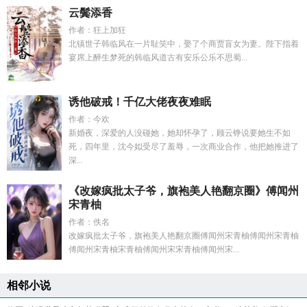
云鬓添香
作者：狂上加狂
北镇世子韩临风在一片耻笑中，娶了个商贾盲女为妻。陛下指着
宴席上醉生梦死的韩临风道古有安乐公乐不思蜀...
诱他破戒！千亿大佬夜夜难眠
作者：今欢
新婚夜，深爱的人没碰她，她却怀孕了，顾云铮说要她生不如
死，四年里，沈今姒受尽了羞辱，一次商业合作，他把她推进了
深...
《改嫁疯批太子爷，旗袍美人艳翻京圈》傅闻州
宋青柚
作者：佚名
改嫁疯批太子爷，旗袍美人艳翻京圈傅闻州宋青柚傅闻州宋青柚
傅闻州宋青柚宋青柚傅闻州宋宋青柚傅闻州宋...
相邻小说