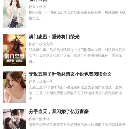
作者：佚名
艳阳高照下，周慕瑶正气若游丝面色惨白的趴在一块残破的飞机
坐垫上。...
满门忠烈：重铸将门荣光
作者：杨氏九郎
我就退个婚，你居然封狼居胥？将门陨落你退婚，封狼居胥你哭
啥？叶晨穿越古代将门之家，恰逢五个哥哥同时战死，老父亲
白...
无敌五皇子叶澈林清玄小说免费阅读全文
作者：浅浅一生
无敌五皇子叶澈林清玄小说免费阅读全文是由作者浅浅一生所
著，三号中文网免费提供无敌五皇子叶澈林清玄小说免费阅读
全...
分手当天，我闪婚了亿万富豪
作者：熊小样
甜宠闪婚先婚后爱养了多年的男友竟然出轨闺蜜？陆清清破罐子