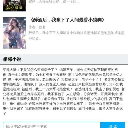
破摔，直接应征征婚，跟一个陌...
《醉酒后，我拿下了人间最香小狼狗》
作者：佚名
醉酒后，我拿下了人间最香小狼狗褚柔墨池褚柔墨池墨池褚柔墨
池褚柔...
相邻小说
穿越大隆：不是我怎么变成瞎子了？
结婚三年，老公点天灯拍下我闺蜜的初
夜
真千金为婢四年，为全府准备了火葬场
惊！我包养的落魄老公竟然是千亿大
佬
抛下手术哄规培生后，老公悔疯了
大乾皇太子，老子不干了！
名导老公拍卖
限制级电影，他悔疯了
超人的赛亚人弟弟
公主归来把我当假货欺辱，却不知我
是她老祖宗
被贬后，我三十万大军马踏皇城！
都选白月光，我走了你们哭啥
老
公将龙凤胎丢进冷库冻死后，我不要他了
人在砂隐，分身诸天，开局阿卡姆
塞
红包求医生截断女儿腿后，老公悔红了眼
放过我？禁欲顾少的掌心娇
高门下堂
妇，重生嫁纨绔
谁说当卧底不好的？当卧底可太棒了！
前夫护白月光不圆房，
重生我不嫁了
我在医院当卷王，阎王见了都摇头
满门抄斩后，纸片人重生杀疯
了
搜 索