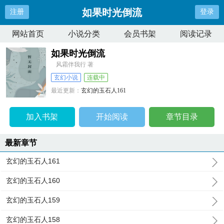
如果时光倒流
注册
登录
网站首页
小说分类
会员书架
阅读记录
如果时光倒流
风霜伴我行 著
玄幻小说
连载中
最近更新：
玄幻的玉石人161
更新时间：
2026-08-05 05:36:15
加入书架
开始阅读
章节目录
最新章节
玄幻的玉石人161
玄幻的玉石人160
玄幻的玉石人159
玄幻的玉石人158