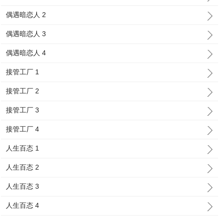
偶遇暗恋人 2
偶遇暗恋人 3
偶遇暗恋人 4
接管工厂 1
接管工厂 2
接管工厂 3
接管工厂 4
人生百态 1
人生百态 2
人生百态 3
人生百态 4