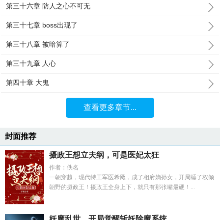
第三十六章 防人之心不可无
第三十七章 boss出现了
第三十八章 被暗算了
第三十九章 人心
第四十章 大鬼
查看更多章节...
封面推荐
摄政王想立夫纲，可是医妃太狂
作者：佚名
一朝穿越，现代特工军医希飏，成了相府嫡孙女，开局睡了权倾
朝野的摄政王！摄政王全身上下，就只有那张嘴最硬！...
妖魔乱世，开局觉醒斩妖除魔系统