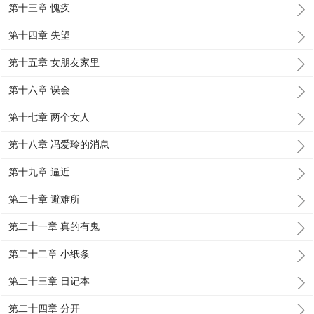
第十三章 愧疚
第十四章 失望
第十五章 女朋友家里
第十六章 误会
第十七章 两个女人
第十八章 冯爱玲的消息
第十九章 逼近
第二十章 避难所
第二十一章 真的有鬼
第二十二章 小纸条
第二十三章 日记本
第二十四章 分开