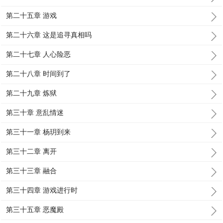
第二十五章 游戏
第二十六章 这是追寻真相吗
第二十七章 人心险恶
第二十八章 时间到了
第二十九章 炼狱
第三十章 意乱情迷
第三十一章 杨玥到来
第三十二章 离开
第三十三章 融合
第三十四章 游戏进行时
第三十五章 恶魔殿