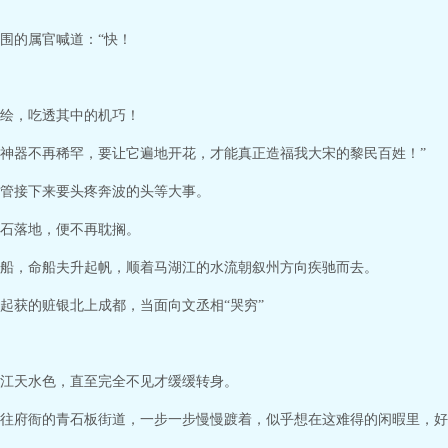
围的属官喊道：“快！
绘，吃透其中的机巧！
神器不再稀罕，要让它遍地开花，才能真正造福我大宋的黎民百姓！”
管接下来要头疼奔波的头等大事。
石落地，便不再耽搁。
船，命船夫升起帆，顺着马湖江的水流朝叙州方向疾驰而去。
起获的赃银北上成都，当面向文丞相“哭穷”
江天水色，直至完全不见才缓缓转身。
往府衙的青石板街道，一步一步慢慢踱着，似乎想在这难得的闲暇里，好