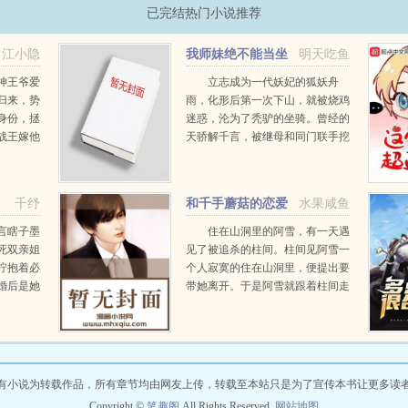
已完结热门小说推荐
江小隐
我师妹绝不能当坐
明天吃鱼
骑
神王爷爱
立志成为一代妖妃的狐妖舟
归来，势
雨，化形后第一次下山，就被烧鸡
身份，拯
迷惑，沦为了秃驴的坐骑。曾经的
战王嫁他
天骄解千言，被继母和同门联手挖
！高冷战
了仙骨，又被丢进魔窟，被迫转修
有问
魔道，在杀回师门的途中，却因为
迷路栽到秃驴手里，成了守炉童
千纾
和千手蘑菇的恋爱
水果咸鱼
子。一妖一魔都发誓要弄死这秃
日常
驴...
言瞎子墨
住在山洞里的阿雪，有一天遇
死双亲姐
见了被追杀的柱间。柱间见阿雪一
柠抱着必
个人寂寞的住在山洞里，便提出要
婚后是她
带她离开。于是阿雪就跟着柱间走
他宠上了
啦。然后柱间为她在森林边上造了
，只有我
一个好大的房子，把她装在了里
我的女
面。还给她买了好多漂亮的衣服和
..
首饰，用来装点打扮她。连弟弟...
有小说为转载作品，所有章节均由网友上传，转载至本站只是为了宣传本书让更多读
Copyright ©
笔趣阁
All Rights Reserved.
网站地图