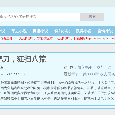
搜索
小说
军史小说
网游小说
科幻小说
灵异小说
言情小说
花有重开日，人无再少年。水能倒流时，人无再少年。[ 笔趣阁 https://www.bqgh.com]
把刀，狂扫八荒
华
动 作：
加入书架
、
章节目录
8-07 23:55:23
最新章节：
第0993章 收支两
带国家秘密研制的超维度手表穿越到1279年的南宋成为一名战将。主人翁在
却因为穿越者和当朝者的认知不同和携带的神级装备被怀疑、排挤，被迫赋闲。
示，可返回现实世界增加功力，主人翁冒死回到现实世界，又被所在单位要求继
程中始终放不下相隔八百年的人和事，再次穿越回到南宋，振救南宋遗民于水火
理，开启收复宋室河山的壮丽篇章。2023年10月31日 开局一把刀，狂扫八荒