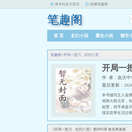
将本站设为首页
收藏笔趣阁
笔趣阁
首 页
玄幻小说
重生小说
都市
笔趣阁
>
开局一把刀，狂扫八荒
开局一
作 者：血沃中
最后更新：2026-0
本书描写主人翁携
局势大胜元军，
如焚，得手表提
现实世界生活过
兵，挺进广西、大
《开局一把刀，狂扫八荒》第0993章 收支两条线