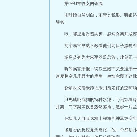
第0993章收支两条线
朱静怡自然明白，不管是税银、赃银还
哭穷。
哼，哪里用得着哭穷，赵炳炎离开成都
两个属官早就不敢看他们两口子撒狗粮
杨启贤身为大宋军器监总管，此刻正与
听闻属官来报，说汉王殿下又要送来一
速度腾空几座最大的库房，生怕怠慢了这批
赵炳炎携着朱静怡来到预定好的空旷场
只见成吨成捆的特种水泥，与闪烁着冷
井架、门字架等设备轰然落地，激起一片尘
在场几人目睹这堆山积海的神器凭空出
杨启贤的反应尤为夸张，他一个箭步扑