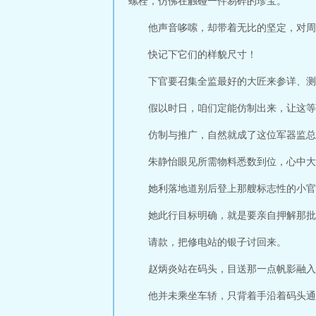
螺栓，仿佛在触碰一件易碎的珍宝。
他声音哆嗦，却带着无比的坚定，对周
快记下它们的样貌尺寸！
下官要召集全监最好的大匠来参详、测
假以时日，咱们定能仿制出来，让这等
仿制与推广，自然就成了这位军器监总
朱静怡眼见所需物料悉数到位，心中大
她利落地道别后登上那艘标志性的小官
她此行目标明确，就是要亲自押解那批
请款，把修电站的银子讨回来。
赵炳炎站在码头，目送那一点帆影融入
他并未乘坐车轿，只背着手沿着码头通