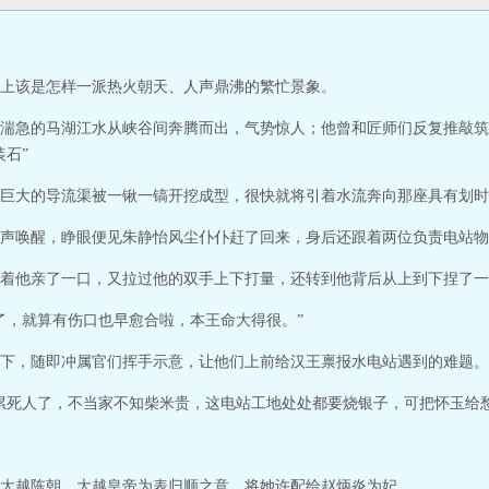
上该是怎样一派热火朝天、人声鼎沸的繁忙景象。
湍急的马湖江水从峡谷间奔腾而出，气势惊人；他曾和匠师们反复推敲筑
石”
巨大的导流渠被一锹一镐开挖成型，很快就将引着水流奔向那座具有划时
声唤醒，睁眼便见朱静怡风尘仆仆赶了回来，身后还跟着两位负责电站物
着他亲了一口，又拉过他的双手上下打量，还转到他背后从上到下捏了一
了，就算有伤口也早愈合啦，本王命大得很。”
下，随即冲属官们挥手示意，让他们上前给汉王禀报水电站遇到的难题。
累死人了，不当家不知柴米贵，这电站工地处处都要烧银子，可把怀玉给愁
大越陈朝，大越皇帝为表归顺之意，将她许配给赵炳炎为妃。