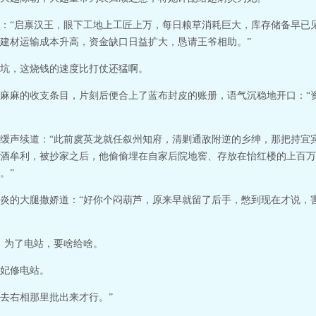
：“启禀汉王，眼下工地上工匠上万，每日粮草消耗巨大，库存储备早已
建材运输成本升高，资金缺口日益扩大，恳请王爷相助。”
坑，这烧钱的速度比打仗还猛啊。
麻麻的收支条目，片刻后便合上了蓝布封皮的账册，语气沉稳地开口：“
缓声续道：“此前虞英龙就任叙州知府，清剿通敌附逆的乡绅，那把持宜
酒牟利，被抄家之后，他偷偷埋在自家后院地窖、存放在怡红楼的上百万
。”
炎的大腿撒娇道：“好你个闷葫芦，原来早就留了后手，憋到现在才说，
，为了电站，要啥给啥。
妃修电站。
去右相那里批出来才行。”