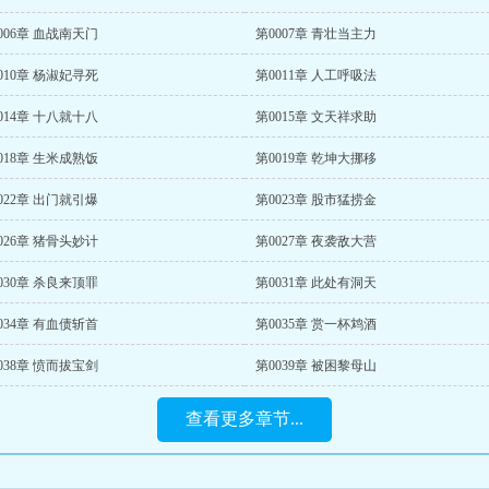
006章 血战南天门
第0007章 青壮当主力
010章 杨淑妃寻死
第0011章 人工呼吸法
014章 十八就十八
第0015章 文天祥求助
018章 生米成熟饭
第0019章 乾坤大挪移
022章 出门就引爆
第0023章 股市猛捞金
026章 猪骨头妙计
第0027章 夜袭敌大营
030章 杀良来顶罪
第0031章 此处有洞天
034章 有血债斩首
第0035章 赏一杯鸩酒
038章 愤而拔宝剑
第0039章 被困黎母山
查看更多章节...