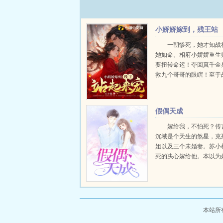
小娇娇嫁到，残王站
起来宠
一朝惨死，她才知战
她如命。相府小娇娇重生
要扭转命运！夺回真千金
救九个哥哥的眼瞎！至于
嫁他还是嫁他！闪婚秒嫁
王觉得这个新过门的娘子
题。...
假偶天成
嫁给我，不怕死？传
沉域是个天生的煞星，克
姐以及三个未婚妻。苏小
死的决心嫁给他。本以为
照顾他，却没想到，她被
天。他说，她是我的女人
可以欺负。他说，谁敢动
人，我让他生不如死。他还.
本站所