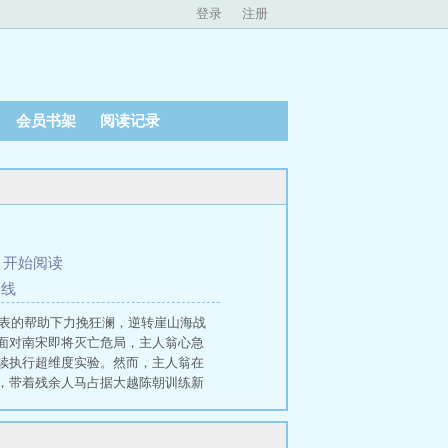
登录
注册
会员书架
阅读记录
、
开始阅读
条线
手表的帮助下力挽狂澜，逆转崖山海战
面对南宋即将灭亡危局，主人翁心急
续执行超维度实验。然而，主人翁在
，带着残余人马占据大越陈朝训练新