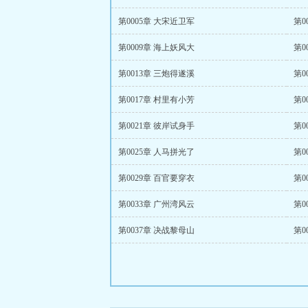
第0005章 大宋近卫军
第0
第0009章 海上妖风大
第0
第0013章 三炮得遂溪
第0
第0017章 村里有小芳
第0
第0021章 彼岸试身手
第0
第0025章 人马拼光了
第0
第0029章 百官要穿衣
第0
第0033章 广州湾风云
第0
第0037章 决战黎母山
第0