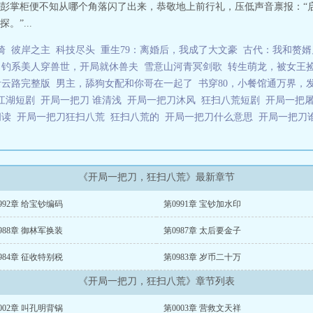
彭掌柜便不知从哪个角落闪了出来，恭敬地上前行礼，压低声音禀报：“
”...
骑
彼岸之主
科技尽头
重生79：离婚后，我成了大文豪
古代：我和赘婿
钓系美人穿兽世，开局就休兽夫
雪意山河青冥剑歌
转生萌龙，被女王
青云路完整版
男主，舔狗女配和你哥在一起了
书穿80，小餐馆通万界，
江湖短剧
开局一把刀 谁清浅
开局一把刀沐风
狂扫八荒短剧
开局一把
阅读
开局一把刀狂扫八荒
狂扫八荒的
开局一把刀什么意思
开局一把刀
《开局一把刀，狂扫八荒》最新章节
992章 给宝钞编码
第0991章 宝钞加水印
988章 御林军换装
第0987章 太后要金子
984章 征收特别税
第0983章 岁币二十万
《开局一把刀，狂扫八荒》章节列表
002章 叫孔明背锅
第0003章 营救文天祥