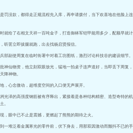
是罚没款，都得走正规流程先入库，再申请拨付，当下欢喜地在他脸上连
时就给了右相文天祥一百吨金子，打造御林军铠甲能用多少，配额早就计
，听罢立即拔腿就跑，出去找杨启贤报信。
兵部副使周复在临时衙署中对着工坊图纸，激烈讨论科技谷的建设细节。
批神仙物资，他立刻双眼放光，猛地一拍桌子连声道好，当即丢下周复，
天降神物。
地，心念微动，超维度空间的入口便无声展开。
冽光泽的高强度钢筋被有序释出，紧接着是各种结构精密、造型奇特的机
土。
现，眼中已不止是震撼，更燃起了熊熊的期待之火。
到一堆泛着金属寒光的零件前，伏下身去，用那双因激动而颤抖不已的手