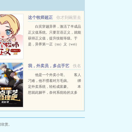
这个牧师超正
你才到碗里去
义
白宾穿越异界，激活了半成品
正义值系统。只要言语正义，就能
获得正义值，提升技能等级。于
是，异界第一正（xu）义（wei）
牧师诞生了！忽悠地狱魅魔信仰光
明忽悠圣殿刺客团大小姐无偿捐
助，递送内部情报忽悠领主夫人信
我，外卖员，多点手艺
佚名
教，做小领主的教父忽悠离家...
很合理吧
他是一个外卖小哥。 客人
刁难，他不惯着对方毛病。 绑
定外卖系统，轻松成富豪。 本
想就此躺平，奈何系统给的太多
了。 只是系统给的奖励怎么这
么怪？ 唱功？厨艺？挖掘机技
术？ 他个外卖小哥，要这么多
手艺做什么？...
者欣赏。