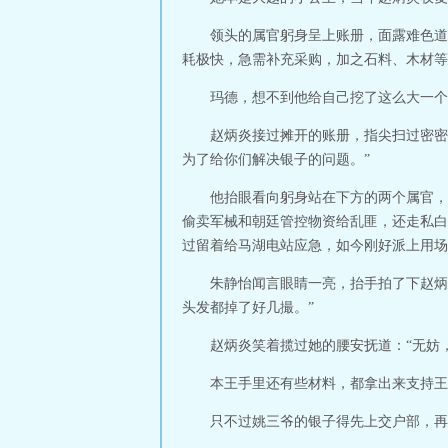
领头的属官躬身呈上账册，面露难色道
耗极快，急需补充采购，加之石料、木材等
玛德，想不到他给自己挖了这么大一个
赵炳炎接过摊开的账册，指尖扫过密密
为了给你们解决银子的问题。”
他抬眼看向躬身站在下方的两个属官，
偷卖军械和朝廷管控物资给乱匪，还走私白
过留着给马湖电站应急，如今刚好派上用场
朱静怡闻言眼睛一亮，抬手拍了下赵炳
头发都掉了好几撮。”
赵炳炎笑着揽过她的腰安抚道：“无妨
本王手里还有些材料，都拿出来支持王
只不过姚三爷的银子得先上交户部，再