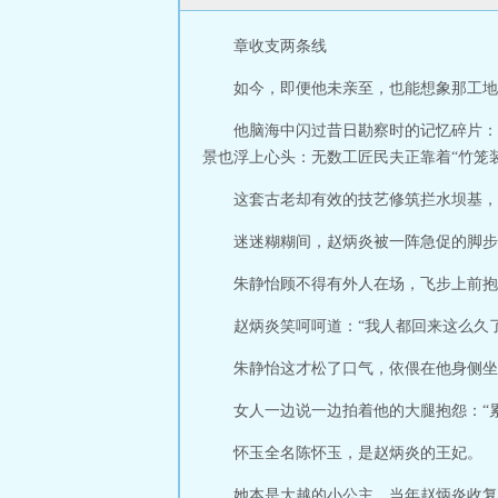
章收支两条线
如今，即便他未亲至，也能想象那工地
他脑海中闪过昔日勘察时的记忆碎片：
景也浮上心头：无数工匠民夫正靠着“竹笼装
这套古老却有效的技艺修筑拦水坝基，
迷迷糊糊间，赵炳炎被一阵急促的脚步
朱静怡顾不得有外人在场，飞步上前抱
赵炳炎笑呵呵道：“我人都回来这么久
朱静怡这才松了口气，依偎在他身侧坐
女人一边说一边拍着他的大腿抱怨：“
怀玉全名陈怀玉，是赵炳炎的王妃。
她本是大越的小公主，当年赵炳炎收复