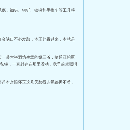
见底，锄头、钢钎、铁锹和手推车等工具损
资金缺口不必发愁，本王此番过来，本就是
宾一带大半酒坊生意的姚三爷，暗通汪翰臣
私银，一直封存在那里没动，我早前就嘱咐
害得本宫跟怀玉这几天愁得连觉都睡不着，