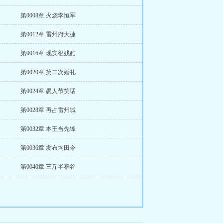
第0008章 火烧李恒军
第0012章 雷州府大捷
第0016章 现实很残酷
第0020章 第二次婚礼
第0024章 愚人节笑话
第0028章 再占雷州城
第0032章 本王当先锋
第0036章 发布均田令
第0040章 三斤半稻谷