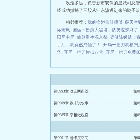
没走多远，负责新市安保的皇城司总管
经成功抓捕了三股从江东渗透进来的鞑子暗探。
相邻推荐：
我的病娇仙尊师傅
裂天空
际宠疯
国运：扮演大黑塔，队友遐蝶麻了
阳局中局
仙尊重生混京都
梁健陆媛踏上
手后，我竟然成仙了！
开局一把刀我横扫
华
开局一把刀横扫八荒
开局一把刀免费
第0993章 收支两条线
第0
第0989章 岁末说农事
第0
第0985章 宰相做税官
第0
第0001章 超维度空间
第0