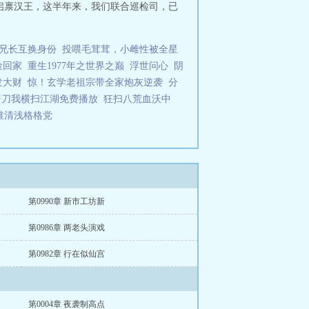
启禀汉王，这半年来，我们联合巡检司，已
兄长互换身份
投喂毛茸茸，小雌性被全星
捡回家
重生1977年之世界之巅
浮世问心
阴
发大财
惊！玄学老祖宗带全家炮灰逆袭
分
屠刀我横扫江湖免费播放
狂扫八荒血沃中
谁清浅格格党
第0990章 新市工坊新
第0986章 两老头演戏
第0982章 行在似仙宫
第0004章 夜袭制高点