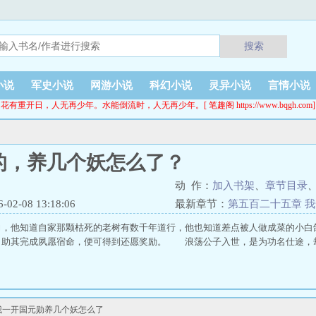
搜索
小说
军史小说
网游小说
科幻小说
灵异小说
言情小说
花有重开日，人无再少年。水能倒流时，人无再少年。[ 笔趣阁 https://www.bqgh.com]
的，养几个妖怎么了？
动 作：
加入书架
、
章节目录
2-08 13:18:06
最新章节：
第五百二十五章 
么了
力，他知道自家那颗枯死的老树有数千年道行，他也知道差点被人做成菜的小白
，助其完成夙愿宿命，便可得到还愿奖励。 浪荡公子入世，是为功名仕途，却
我一开国元勋养几个妖怎么了