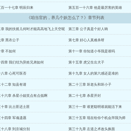
五百一十七章 明辰归来
第五百一十六章 他是最厉害的英雄
《咱当官的，养几个妖怎么了？》章节列表
二章 我的扶摇儿何时才能高高地飞上天空呢
第三章 公子真是个好人呐
六章 黑衣公子
第七章 好心人真难杀呀
十章 不如何
第十一章 你知道小爷我是谁吗
十四章 我们结为异姓兄弟如何
第十五章 虎父生出犬子
十八章 心死可医否
第十九章 女人的第六感还是准的
二十二章 知县有请
第二十三章 坏老头和坏小子
二十六章 杀星小姐笑点有点低啊
第二十七章 杀星开封
三十章 比土匪还土匪
第三十一章 谁更聪明谁就能活下来
三十四章 军魂遗愿
第三十五章 现在给你个机会拜我为师
三十八章 到京城分别
第三十九章 左道之术改头换面