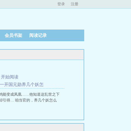
登录
注册
会员书架
阅读记录
、
开始阅读
我一开国元勋养几个妖怎
鸽能变成凤凰……他知道这乱世之下
引得… 咱当官的，养几个妖怎么