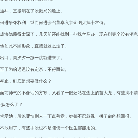
逼斗，直接扇在了段振兴的脸上。
何进争夺权利，继而何进会召董卓入京企图灭掉十常侍。
成海隐藏得太深了，几天前还能找到一些蛛丝马迹，现在则完全没有消息
他如此不顾形象，直接就这么走了。
出口，周夕夕一蹦一跳就进来了。
至于为啥迟迟没有定亲，不得而知。
举止，到底是想要做什么？
面前帅气的不像话的方寒，又看了一眼还站在边上的苗大龙，有些搞不清
个妖怎么了？
肯爱她，所以哪怕别人一丁点善意，她都不忍忽视，拼了命的想回报。
不敢用了，有些手段也不是随便一个医生都能用的。