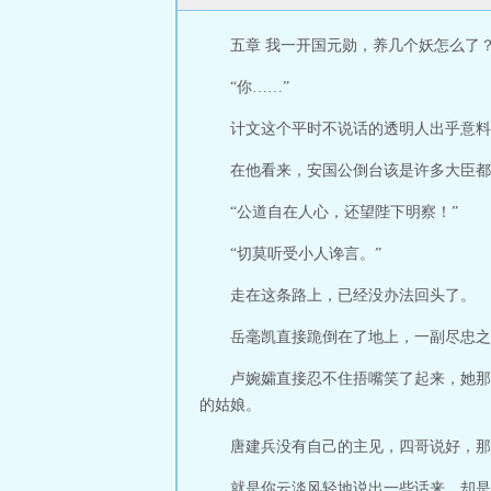
五章 我一开国元勋，养几个妖怎么了
“你……”
计文这个平时不说话的透明人出乎意料
在他看来，安国公倒台该是许多大臣都
“公道自在人心，还望陛下明察！”
“切莫听受小人谗言。”
走在这条路上，已经没办法回头了。
岳毫凯直接跪倒在了地上，一副尽忠之
卢婉孀直接忍不住捂嘴笑了起来，她那
的姑娘。
唐建兵没有自己的主见，四哥说好，那
就是你云淡风轻地说出一些话来，却是