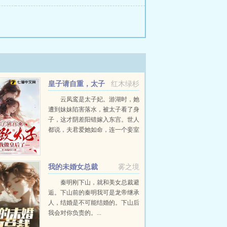
皇子请自重，太子
红木绿杉
封我做皇后了
云凤鸾是太子妃。游湖时，她
遭到妹妹陷害落水，被太子看了身
子，这才阴差阳错嫁入东宫。世人
都说，夫君爱她如命，连一个妾室
都不曾纳过。可只有她自己知道，
每天夜里，夫君都在与她的妹妹苟
合。这对狗男女斩...
我的未婚女总裁
雾之境
秦明刚下山，就和美女总裁避
逅。下山前的秦明我可是龙帝继承
人，结婚是不可能结婚的。下山后
我会对你负责的。...