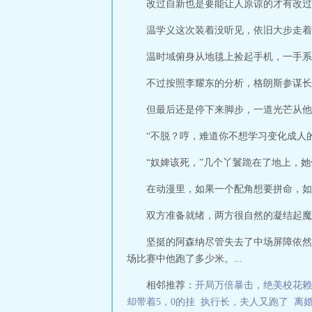
改过自新也是要能让人原谅的才有改过
温学义这次装着没听见，依旧大步走着
温时域俯身从地毯上捡起手机，一手系
不过按照李耀东的分析，格朗斯参谋长
但最后还是停下来脚步，一道光芒从他
“不脱？哼，难道你不想学习变化成人
“奴婢该死，”几个丫鬟跪在了地上，
在动漫里，如果一个配角想要拼命，如
双方准备就绪，两方很自然的凝结起魔
坚挺的阿森纳尽管失去了中场屏障依然
场比赛中他跑了多少米。...
相邻推荐：
开局万倍暴击，绝美校花赖
却带着5，0的挂
执行长，夫人又跑了
离