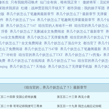
修长生
只有我能用召唤术
仙门全有病，唯有我正常！
傲娇将军：丑妃
家跪求我原谅
红楼：战神贾芸我只手镇天下
都市异能：我的娘子军团
整版
养几个妖怎么了笔趣阁最新章节
养几个妖怎么了? 最新章节 无弹窗
软件
养几个妖怎么了?yxt
养几个妖怎么了笔趣阁无弹窗最新章节
养几个
最新
养几个妖怎么了?147
咱当官的人有啥不一样
咱当官的养几个妖怎
? 浮香
养几个妖怎么了无删减全文免费阅读
养几个妖怎么了最新章节
txt全文免费阅读
养几个妖怎么了无弹窗免费
咱当官的养几个妖怎么了
几个妖怎么了? 全文免费阅读
养几个妖怎么了顶点中文
都当官了 养几
怎么了免费阅读
养几个妖怎么了?147章
养几个妖怎么了笔趣阁最新
养
了? 许铃音
咱当官的养几个妖怎么了TXT
养几个妖怎么了? v穷鬼v
养
文免费
养几个妖怎么了在线阅读
养几个妖怎么了?txt
咱当官的养几个妖
qing
养几个妖怎么了? 天地会
养几个妖怎么了无弹窗手机版
养几个妖
《咱当官的，养几个妖怎么了？》最新章节
五百二十四章 安国公府有妖魔
第五百二十三章 再见小鹿
五百二十章 哥哥记得我便可三尊来
第五百一十九章 我怎么能忘记你呢