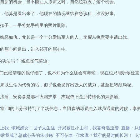
自新的机会，当不能让人原谅之时，自然也就没了这个机会。
，他算是看出来了，他现在的情况继续在急诊科，准没好事。
扣子，一手将她手机里的照片删除。
嫉恶如仇，尤其是一个十分爱惜军人的人，李耀东执意要申请出战。
的眉心间遁出，进入祁开的眉心中。
的功法吗？”鲲鱼怪气愤道。
她们已经清理的很仔细了，也不知为什么还会有毒蛇，现在也只能听候处置
果以生命为代价的话，似乎也会发挥出强大的威力，甚至扭转战局呢。
法盾，安得森是那种火焰护罩，杰妮依旧是那特殊化的风影盾。
将2:0的比分保持到了半场休息，当阿森纳球员走入球员通道的时候，李
上我
倾城娇女：世子太生猛
开局被贬小山村，我靠奇遇逆袭
直播：从
婚后我成了总裁心头的朱砂痣
不可信奉
守水库？我守的是时间长河！
玄