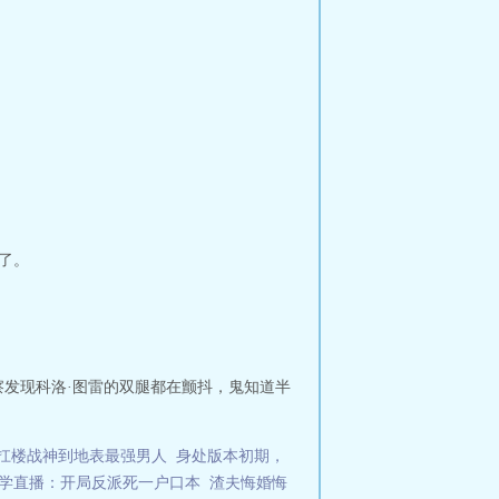
了。
察发现科洛·图雷的双腿都在颤抖，鬼知道半
扛楼战神到地表最强男人
身处版本初期，
学直播：开局反派死一户口本
渣夫悔婚悔