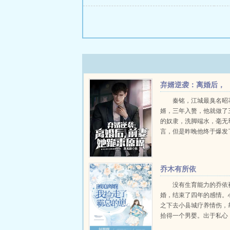
弃婿逆袭：离婚后，
前妻她跪求原谅
秦铭，江城最臭名昭
婿，三年入赘，他就做了
的奴隶，洗脚端水，毫无
言，但是昨晚他终于爆发
以来，他白天在马家的公
马，工作的薪水还要如数
连一根指头都碰不到的老
乔木有所依
晚上回家，...
没有生育能力的乔依
婚，结束了四年的感情。
之下去小县城疗养情伤，
拾得一个男婴。出于私心
下孩子抚养。四年后，一