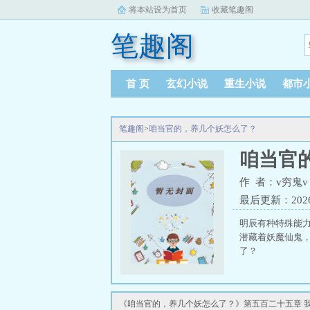
将本站设为首页
收藏笔趣阁
笔趣阁
首 页
玄幻小说
重生小说
都市
笔趣阁
>
咱当官的，养几个妖怎么了？
咱当官
作 者：v穷鬼v
最后更新：2026-0
明辰有种特殊能
潜藏着妖魔仙鬼
了？
《咱当官的，养几个妖怎么了？》第五百二十五章 