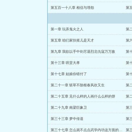
第五百一十八章 相信与埋怨
第
第一章 玩弄鬼火之人
第
第五章 咱们家扶摇儿是天才
第
第九章 我欲以手中剑尽退烈北仇寇万万敌
第
第十三章 哄堂大孝
第
第十七章 姑娘你错付了
第
第二十一章 斩草不除根春风吹又生
第
第二十五章 见什么样的人画什么么样的饼
第
第二十九章 南梁巨象卫
第
第三十三章 梦中传道
第
第三十七章 怎么就不点点武学内功这方面的科技树呢
第