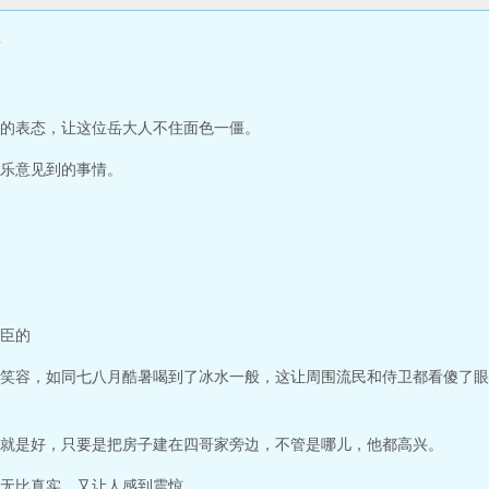
？
的表态，让这位岳大人不住面色一僵。
乐意见到的事情。
臣的
笑容，如同七八月酷暑喝到了冰水一般，这让周围流民和侍卫都看傻了眼
就是好，只要是把房子建在四哥家旁边，不管是哪儿，他都高兴。
无比真实，又让人感到震惊。