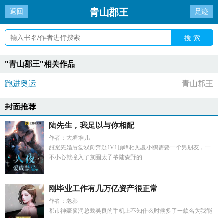
青山郡王
返回
足迹
搜 索
"青山郡王"相关作品
跑进奥运
青山郡王
封面推荐
陆先生，我足以与你相配
作者：大糖堆儿
甜宠先婚后爱双向奔赴1V1顶峰相见夏小鸥需要一个男朋友，一
不小心就撞入了京圈太子爷陆森野的...
刚毕业工作有几万亿资产很正常
作者：老邪
都市神豪脑洞总裁吴良的手机上不知什么时候多了一款名为我能