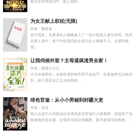
购买全世界的APP。新人福利...
为女王献上权杖[无限]
作者：繁星春
血月现世，全星系的人都被卷入了一场大型真人逃生游戏。然而
在新人场中，有个年轻漂亮的女孩与众人格格不入。当遇到鬼
怪...
让我伺候外室？主母逼疯渣男全家！
作者：狐狸小小九
丈夫衣锦荣归，未婚先孕的将军府千金临产。良姜做梦也没有想
到，孩子竟是自己丈夫的骨肉。...
绯色官途：从小小男秘到封疆大吏
作者：佚名
刚入仕途不久的陆远还未来得及在官场中大展拳脚，却迎来了地
狱难度的送命题，女领导出轨证据确凿。秘书是领导的脸面，...