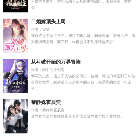
不惜夺舍重生。重生后的卫宗从微末中崛起，杀遍强敌，掌控
剑...
二婚嫁顶头上司
作者：柒染
被顾瑾之辜负了三年，我快刀斩乱麻，和他离婚，净身出户。渣
男嘲讽我姜璠，离开我，你再也找不到像我这样好...
从斗破开始的万界冒险
作者：雨中的小剑客
倒霉的主角，遇上了失误的女司机，被她一脚油门就送到了斗破
苍穹的世界，意外成了未来炎帝的叔叔，在系统的帮助下行走
诸...
黎静姝霍辰奕
作者：黎静姝霍辰奕
黎静姝霍辰奕黎静姝霍辰奕霍辰奕黎静姝霍辰奕黎静姝...