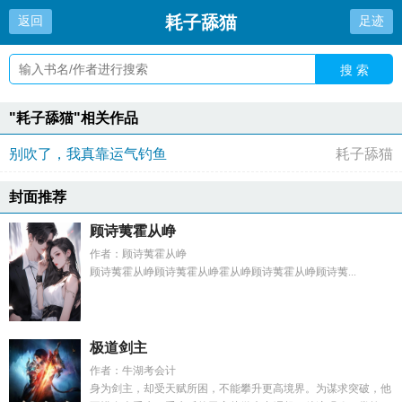
耗子舔猫
返回
足迹
搜 索
"耗子舔猫"相关作品
别吹了，我真靠运气钓鱼
耗子舔猫
封面推荐
顾诗荑霍从峥
作者：顾诗荑霍从峥
顾诗荑霍从峥顾诗荑霍从峥霍从峥顾诗荑霍从峥顾诗荑...
极道剑主
作者：牛湖考会计
身为剑主，却受天赋所困，不能攀升更高境界。为谋求突破，他