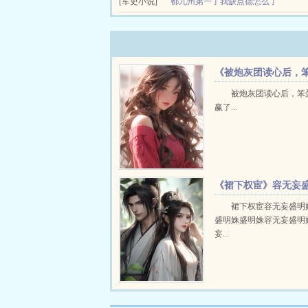
[军史小说]
都九州第一了我缺点德怎么了
叶绾绾
《被炮灰团读心后，
蛋美人躺赢了》
被炮灰团读心后，笨
赢了...
《裙下权宦》容无妄
明姝
裙下权宦容无妄盛明
盛明姝盛明姝容无妄盛明
妄...