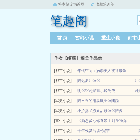
将本站设为首页
收藏笔趣阁
笔趣阁
首 页
玄幻小说
重生小说
都市
作者【绾绾】相关作品集
[都市小说]
年代空间：病弱美人被迫咸鱼
[都市小说]
生活
陆迟渊江绾绾
江
一场急救，苏婉穿到年代文里的病弱美人身上，此
陆迟渊江绾绾是作者陆迟渊江绾绾热门小说里面的
[都市小说]
明绾绾时景旭小说免费
时
能重操旧业。妈呀，她这乡村大夫堪比咸鱼...
还有床边正哭的梨花带雨的扶蓉，陆迟渊愣住了。她这
[军史小说]
当他决定正视自己的心，命运与他开了个
陆三爷的甜妻顾绾绾陆骁
一场算计，顾绾绾被逼着嫁给传言中又丑又残的神
[军史小说]
小娇妻又撩又甜顾绾绾陆骁
他直接砸掉顾家的车。欺负她的人都被陆三爷狠狠地收
一场算计，顾绾绾被逼着嫁给传言中又丑又残的神
[重生小说]
《顾总多亏你逃婚 》叶绾绾顾
他直接砸掉顾家的车。欺负她的人都被陆三爷狠狠地收
[都市小说]
予琛
十年残梦后续+完结