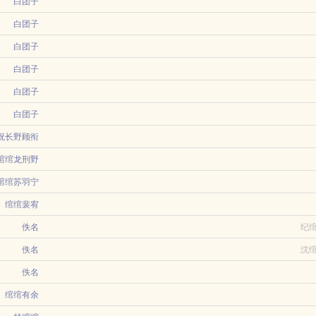
线阅读是由作者白团子所著，三号中文网免费提供林绾绾谭言西他新婚燕尔，我尸沉深
白团子
子所著，三号中文网免费提供主角是林绾绾谭言西最新章节在线阅读全文在线阅读。三秒
白团子
读是由作者白团子所著，三号中文网免费提供林绾绾谭言西他新婚燕尔，我尸沉深海小
白团子
著，三号中文网免费提供主角是林绾绾谭言西小说在线阅读全文在线阅读。三秒记住本站
白团子
是由作者白团子所著，三号中文网免费提供林绾绾谭言西他新婚燕尔，我尸沉深海完整
白团子
，三号中文网免费提供主角是林绾绾谭言西完整版阅读全文在线阅读。三秒记住本站三号
白团子
读是由作者白团子所著，三号中文网免费提供林绾绾谭言西他新婚燕尔，我尸沉深海全
祝长野顾衔
著，三号中文网免费提供主角是林绾绾谭言西全集在线阅读全文在线阅读。三秒记住本站
绾绾龙刑野
是个人类，但是经历过各种欺骗打击，他渐渐的对于人性失去了希望，他变成了它，而
绾绾苏羽宁
藤摸瓜...
绾绾裴宥
修炼出妖丹。三道生死磨难，我用心头血救了她三回。直到白月光顺利化妖。可化妖后
后，废除选秀。可后来他受伤失忆把我忘了，爱上了我的表妹。为了她，他废我后位，
佚名
纪绾
要你答应给绾绾做成...
，便还是我的妻。...
佚名
沈绾
佚名
绾绾有余