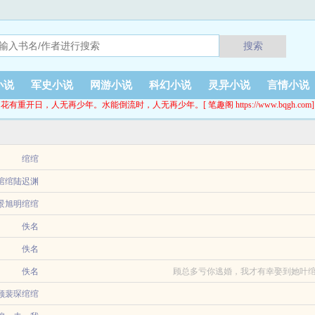
搜索
小说
军史小说
网游小说
科幻小说
灵异小说
言情小说
花有重开日，人无再少年。水能倒流时，人无再少年。[ 笔趣阁 https://www.bqgh.com]
绾绾
绾绾陆迟渊
美人竟然还是泪失禁体质！惊恐！这穷乡僻壤的，要怎么生活？等等？药品系统？哈，
主角。这部作品构思新颖别致设置悬念前后照应，简短的语句就能渲染出紧张的气氛。
景旭明绾绾
是重...
玩笑—明绾绾死了。时景旭疯了，他开始学着如何爱她。可是，一切都晚了。他终究，
佚名
秘陆三爷。原以为是个骨灰级的悲剧！谁知，婚后，陆三爷开启宠妻虐渣模式。堂姐扇
佚名
拾，那些看不...
秘陆三爷。原以为是个骨灰级的悲剧！谁知，婚后，陆三爷开启宠妻虐渣模式。堂姐扇
佚名
顾总多亏你逃婚，我才有幸娶到她叶绾
拾，那些看不...
顾裴琛绾绾