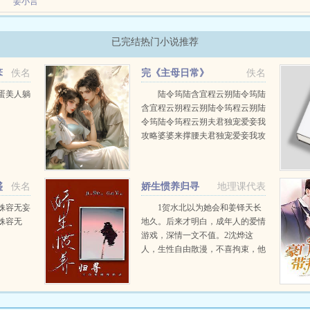
姜小言
已完结热门小说推荐
笨
佚名
完《主母日常》
佚名
蛋美人躺
陆令筠陆含宜程云朔陆令筠陆
含宜程云朔程云朔陆令筠程云朔陆
令筠陆令筠程云朔夫君独宠爱妾我
攻略婆婆来撑腰夫君独宠爱妾我攻
略婆婆来撑腰重生换亲女主夫人格
局打开了重生之候门主母日常和嫡
妹换亲后我成了侯门夫人重生宁阳
盛
佚名
娇生惯养归寻
地理课代表
侯府...
姝容无妄
1贺水北以为她会和姜铎天长
姝容无
地久。后来才明白，成年人的爱情
游戏，深情一文不值。2沈烨这
人，生性自由散漫，不喜拘束，他
全部的野心就是贺水北。得到贺水
北的那天，他搂着怀中沉睡的人，
声音低哑小公主，玩了...