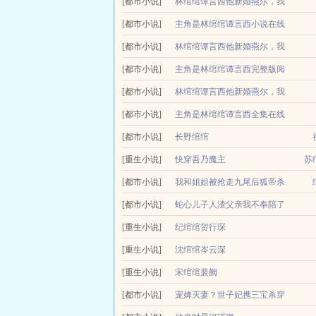
林绾绾谭言西他新婚燕尔，我尸沉深海最新章节在
[都市小说]
在线阅读
林绾绾谭言西他新婚燕尔，我
三号中文网网址www3hzwcom他新婚...
主角是林绾绾谭言西最新章节在线阅读是由作者白团
[都市小说]
尸沉深海小说在线阅读
主角是林绾绾谭言西小说在线
燕尔，我尸沉深海...
林绾绾谭言西他新婚燕尔，我尸沉深海小说在线阅
[都市小说]
阅读
林绾绾谭言西他新婚燕尔，我
网网址www3hzwcom他新婚燕尔，我...
主角是林绾绾谭言西小说在线阅读是由作者白团子所
[都市小说]
尸沉深海完整版阅读
主角是林绾绾谭言西完整版阅
尸沉深海...
林绾绾谭言西他新婚燕尔，我尸沉深海完整版阅读
[都市小说]
读
林绾绾谭言西他新婚燕尔，我
址www3hzwcom他新婚燕尔，我尸沉...
主角是林绾绾谭言西完整版阅读是由作者白团子所著
[都市小说]
尸沉深海全集在线阅读
主角是林绾绾谭言西全集在线
深海...
林绾绾谭言西他新婚燕尔，我尸沉深海全集在线阅
[都市小说]
阅读
长野绾绾
网网址www3hzwcom他新婚燕尔，我...
主角是林绾绾谭言西全集在线阅读是由作者白团子所
[重生小说]
快穿吾乃魔主
苏
尸沉深海...
都听说过男女快穿，听说过邪魔快穿吗？他曾经也
[都市小说]
我和姐姐被抢走九尾后狐帝杀
想诛杀穿越者的时候，那个穿越者居然凭空消失了！顺
[都市小说]
疯了
蛇心儿子人渣父亲我不奉陪了
为了拿回我的内丹，我答应魔神，保他白月光顺利
攻略成功后，我选择留在这个世界。宋裴宥封我为
[重生小说]
纪绾绾贺行琛
物，便来求我。苏羽宁，你的九尾有天生御寒之效，只
忆，迎我回宫。阿璃，绾绾已经是我的女人，你若大度
[重生小说]
沈绾绾岑云深
[重生小说]
宋绾绾裴阙
[都市小说]
宠婢灭妻？世子妃携三宝杀穿