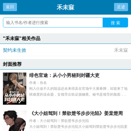
禾未寐
返回
足迹
搜 索
"禾未寐"相关作品
契约未生效
禾未寐
封面推荐
绯色官途：从小小男秘到封疆大吏
作者：佚名
刚入仕途不久的陆远还未来得及在官场中大展拳脚，却迎来了地
狱难度的送命题，女领导出轨证据确凿。秘书是领导的脸面，...
《大小姐驾到！禁欲楚爷步步沦陷》姜棠楚周
作者：大小姐驾到！禁欲楚爷步步沦陷
大小姐驾到！禁欲楚爷步步沦陷大小姐驾到禁欲楚爷步步沦陷姜