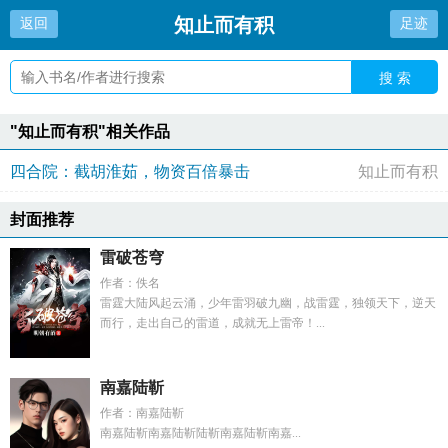
知止而有积
返回
足迹
搜 索
"知止而有积"相关作品
四合院：截胡淮茹，物资百倍暴击
知止而有积
封面推荐
雷破苍穹
作者：佚名
雷霆大陆风起云涌，少年雷羽破九幽，战雷霆，独领天下，逆天
而行，走出自己的雷道，成就无上雷帝！...
南嘉陆靳
作者：南嘉陆靳
南嘉陆靳南嘉陆靳陆靳南嘉陆靳南嘉...