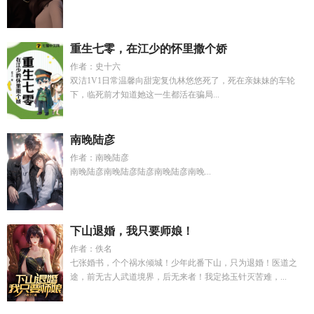
重生七零，在江少的怀里撒个娇
作者：史十六
双洁1V1日常温馨向甜宠复仇林悠悠死了，死在亲妹妹的车轮
下，临死前才知道她这一生都活在骗局...
南晚陆彦
作者：南晚陆彦
南晚陆彦南晚陆彦陆彦南晚陆彦南晚...
下山退婚，我只要师娘！
作者：佚名
七张婚书，个个祸水倾城！少年此番下山，只为退婚！医道之
途，前无古人武道境界，后无来者！我定捻玉针灭苦难，...