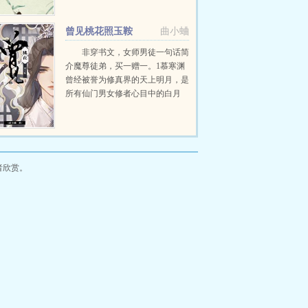
被皇上身边等人针对同样苦难身世
的雪柳拼劲全力救下冷月...
曾见桃花照玉鞍
曲小蛐
非穿书文，女师男徒一句话简
介魔尊徒弟，买一赠一。1慕寒渊
曾经被誉为修真界的天上明月，是
所有仙门男女修者心目中的白月
光。他清风霁月，不染世俗，不沾
红尘，如天山巅顶最干净的一抔
雪。...
者欣赏。