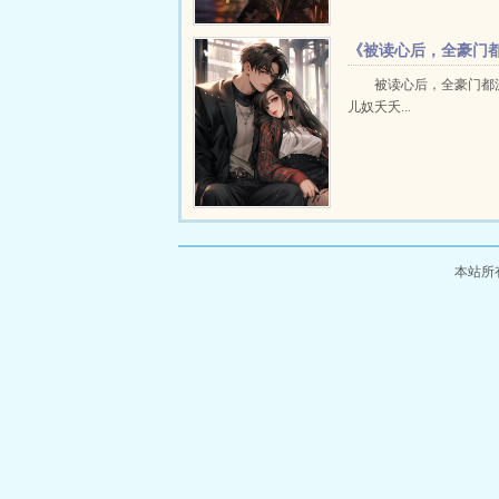
子弟争相求娶的香饽饽。
全能的小仙女，还以邪术
《被读心后，全豪门
让她放弃宋敛。她急眼了，脚
沉迷当女儿奴》夭夭
被读心后，全豪门都
儿奴夭夭...
本站所