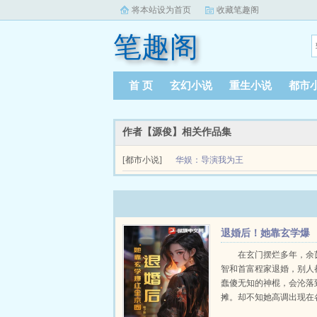
将本站设为首页
收藏笔趣阁
笔趣阁
首 页
玄幻小说
重生小说
都市
作者【源俊】相关作品集
[都市小说]
华娱：导演我为王
因为一次意外，李斯玮意外重生回到了05年，可惜
生了。...
退婚后！她靠玄学爆
红全京圈
在玄门摆烂多年，余
智和首富程家退婚，别人
蠢傻无知的神棍，会沦落
摊。却不知她高调出现在
族口中，靠着算命绝学，