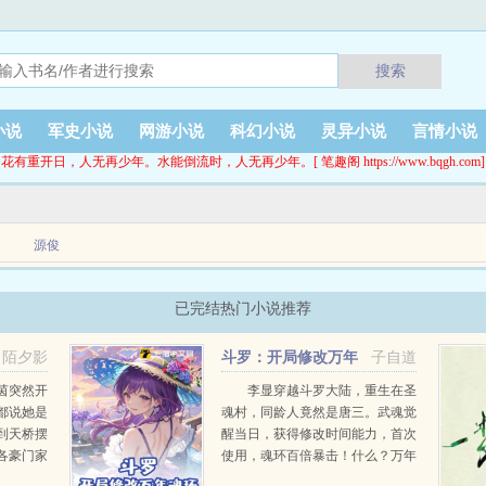
搜索
小说
军史小说
网游小说
科幻小说
灵异小说
言情小说
花有重开日，人无再少年。水能倒流时，人无再少年。[ 笔趣阁 https://www.bqgh.com]
源俊
的是对于商业李斯玮一窍不通，好在重生后获得了前世大量优秀电影的记忆，就在李
已完结热门小说推荐
陌夕影
斗罗：开局修改万年
子自道
魂环
茵突然开
李显穿越斗罗大陆，重生在圣
都说她是
魂村，同龄人竟然是唐三。武魂觉
到天桥摆
醒当日，获得修改时间能力，首次
各豪门家
使用，魂环百倍暴击！什么？万年
成为富家
魂环？当对手看到李显身上第一个