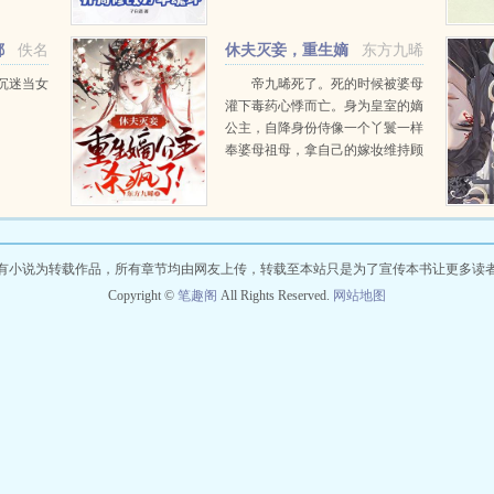
假千金是
飘出的竟然是黑色魂环时，直接吓
傍身，想
傻了。晋升大...
都
佚名
休夫灭妾，重生嫡
东方九晞
...
公主杀疯了！
沉迷当女
帝九晞死了。死的时候被婆母
灌下毒药心悸而亡。身为皇室的嫡
公主，自降身份侍像一个丫鬟一样
奉婆母祖母，拿自己的嫁妆维持顾
家的开销，没想到却养出来一家子
白眼狼，葬送了自己的性命。再睁
眼，鸢凤归来，凤涅九天。...
有小说为转载作品，所有章节均由网友上传，转载至本站只是为了宣传本书让更多读
Copyright ©
笔趣阁
All Rights Reserved.
网站地图