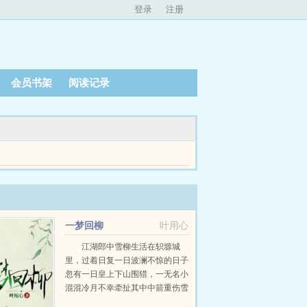
登录
注册
会员书架
阅读记录
斯玮准备大展鸿图的时候，却发现心里的那个她也重
一梦回柳
叶用心
江湖郎中雪柳生活在轵塬城
里，过着日复一日波澜不惊的日子
忽有一日皇上下山围猎，一无名小
混混冷月不幸牵扯其中中箭重伤雪
柳挺身而出拔刀相助，却不曾想，