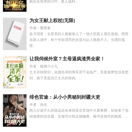
购买全世界的APP。新人福利...
为女王献上权杖[无限]
作者：繁星春
血月现世，全星系的人都被卷入了一场大型真人逃生游戏。然而
在新人场中，有个年轻漂亮的女孩与众人格格不入。当遇到鬼
怪...
让我伺候外室？主母逼疯渣男全家！
作者：狐狸小小九
丈夫衣锦荣归，未婚先孕的将军府千金临产。良姜做梦也没有想
到，孩子竟是自己丈夫的骨肉。...
绯色官途：从小小男秘到封疆大吏
作者：佚名
刚入仕途不久的陆远还未来得及在官场中大展拳脚，却迎来了地
狱难度的送命题，女领导出轨证据确凿。秘书是领导的脸面，...