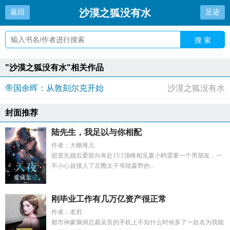
沙漠之狐没有水
返回
足迹
搜 索
"沙漠之狐没有水"相关作品
帝国余晖：从敦刻尔克开始
沙漠之狐没有水
封面推荐
陆先生，我足以与你相配
作者：大糖堆儿
甜宠先婚后爱双向奔赴1V1顶峰相见夏小鸥需要一个男朋友，一
不小心就撞入了京圈太子爷陆森野的...
刚毕业工作有几万亿资产很正常
作者：老邪
都市神豪脑洞总裁吴良的手机上不知什么时候多了一款名为我能