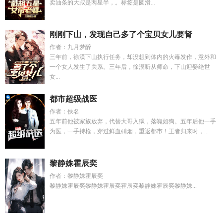
卖油条的大叔是两星半，。标签是圆滑...
刚刚下山，发现自己多了个宝贝女儿要肾
作者：九月梦醉
三年前，徐漠下山执行任务，却没想到体内的火毒发作，意外和
一个女人发生了关系。三年后，徐漠听从师命，下山迎娶绝世
女...
都市超级战医
作者：佚名
五年前他被家族放弃，代替大哥入狱，落魄如狗。五年后他一手
为医，一手持枪，穿过鲜血硝烟，重返都市！王者归来时，...
黎静姝霍辰奕
作者：黎静姝霍辰奕
黎静姝霍辰奕黎静姝霍辰奕霍辰奕黎静姝霍辰奕黎静姝...