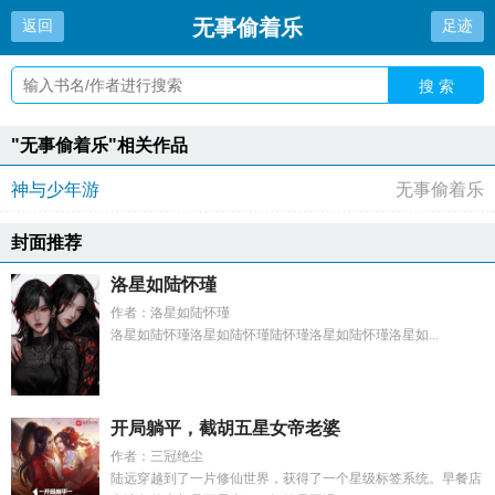
无事偷着乐
返回
足迹
搜 索
"无事偷着乐"相关作品
神与少年游
无事偷着乐
封面推荐
洛星如陆怀瑾
作者：洛星如陆怀瑾
洛星如陆怀瑾洛星如陆怀瑾陆怀瑾洛星如陆怀瑾洛星如...
开局躺平，截胡五星女帝老婆
作者：三冠绝尘
陆远穿越到了一片修仙世界，获得了一个星级标签系统。早餐店