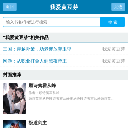
我爱黄豆芽
返回
足迹
搜 索
"我爱黄豆芽"相关作品
三国：穿越孙策，劝老爹放弃玉玺
我爱黄豆芽
网游：从职业打金人到黑夜帝王
我爱黄豆芽
封面推荐
顾诗荑霍从峥
作者：顾诗荑霍从峥
顾诗荑霍从峥顾诗荑霍从峥霍从峥顾诗荑霍从峥顾诗荑...
极道剑主