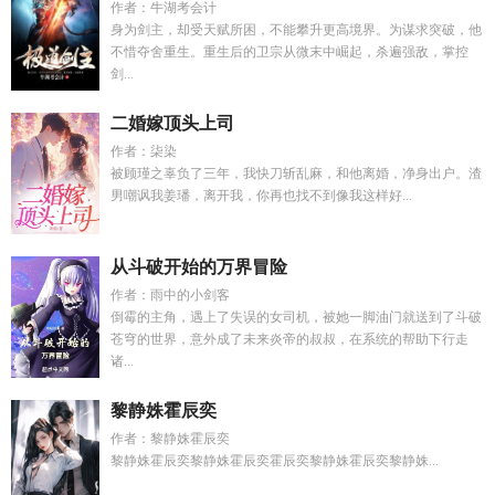
作者：牛湖考会计
身为剑主，却受天赋所困，不能攀升更高境界。为谋求突破，他
不惜夺舍重生。重生后的卫宗从微末中崛起，杀遍强敌，掌控
剑...
二婚嫁顶头上司
作者：柒染
被顾瑾之辜负了三年，我快刀斩乱麻，和他离婚，净身出户。渣
男嘲讽我姜璠，离开我，你再也找不到像我这样好...
从斗破开始的万界冒险
作者：雨中的小剑客
倒霉的主角，遇上了失误的女司机，被她一脚油门就送到了斗破
苍穹的世界，意外成了未来炎帝的叔叔，在系统的帮助下行走
诸...
黎静姝霍辰奕
作者：黎静姝霍辰奕
黎静姝霍辰奕黎静姝霍辰奕霍辰奕黎静姝霍辰奕黎静姝...