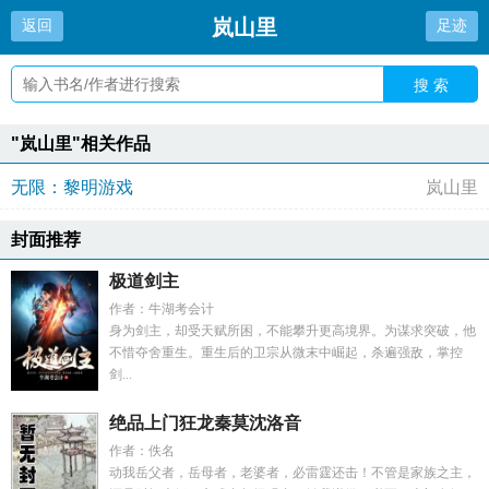
岚山里
返回
足迹
搜 索
"岚山里"相关作品
无限：黎明游戏
岚山里
封面推荐
极道剑主
作者：牛湖考会计
身为剑主，却受天赋所困，不能攀升更高境界。为谋求突破，他
不惜夺舍重生。重生后的卫宗从微末中崛起，杀遍强敌，掌控
剑...
绝品上门狂龙秦莫沈洛音
作者：佚名
动我岳父者，岳母者，老婆者，必雷霆还击！不管是家族之主，