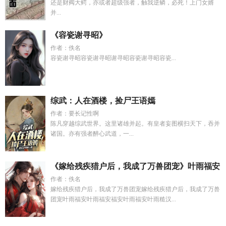
还是财阀大鳄，亦或者超级强者，触我逆鳞，必死！上门女婿
并...
《容瓷谢寻昭》
作者：佚名
容瓷谢寻昭容瓷谢寻昭谢寻昭容瓷谢寻昭容瓷...
综武：人在酒楼，捡尸王语嫣
作者：要长记性啊
陈凡穿越综武世界。这里诸雄并起。有皇者妄图横扫天下，吞并
诸国。亦有强者醉心武道，一...
《嫁给残疾猎户后，我成了万兽团宠》叶雨福安
作者：佚名
嫁给残疾猎户后，我成了万兽团宠嫁给残疾猎户后，我成了万兽
团宠叶雨福安叶雨福安福安叶雨福安叶雨糙汉...