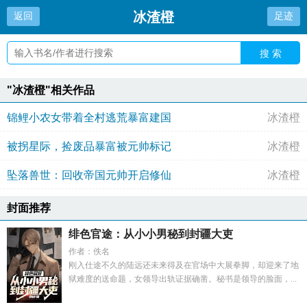
冰渣橙
返回
足迹
搜 索
"冰渣橙"相关作品
锦鲤小农女带着全村逃荒暴富建国
冰渣橙
被拐星际，捡废品暴富被元帅标记
冰渣橙
坠落兽世：回收帝国元帅开启修仙
冰渣橙
封面推荐
绯色官途：从小小男秘到封疆大吏
作者：佚名
刚入仕途不久的陆远还未来得及在官场中大展拳脚，却迎来了地
狱难度的送命题，女领导出轨证据确凿。秘书是领导的脸面，...