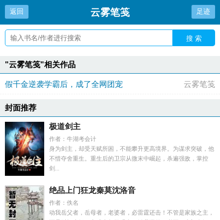
云雾笔笺
返回
足迹
搜 索
"云雾笔笺"相关作品
假千金逆袭学霸后，成了全网团宠
云雾笔笺
封面推荐
极道剑主
作者：牛湖考会计
身为剑主，却受天赋所困，不能攀升更高境界。为谋求突破，他
不惜夺舍重生。重生后的卫宗从微末中崛起，杀遍强敌，掌控
剑...
绝品上门狂龙秦莫沈洛音
作者：佚名
动我岳父者，岳母者，老婆者，必雷霆还击！不管是家族之主，