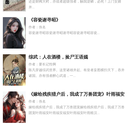
还是财阀大鳄，亦或者超级强者，触我逆鳞，必死！上门女婿
并...
《容瓷谢寻昭》
作者：佚名
容瓷谢寻昭容瓷谢寻昭谢寻昭容瓷谢寻昭容瓷...
综武：人在酒楼，捡尸王语嫣
作者：要长记性啊
陈凡穿越综武世界。这里诸雄并起。有皇者妄图横扫天下，吞并
诸国。亦有强者醉心武道，一...
《嫁给残疾猎户后，我成了万兽团宠》叶雨福安
作者：佚名
嫁给残疾猎户后，我成了万兽团宠嫁给残疾猎户后，我成了万兽
团宠叶雨福安叶雨福安福安叶雨福安叶雨糙汉...