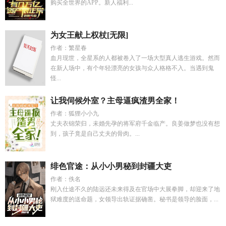
购买全世界的APP。新人福利...
为女王献上权杖[无限]
作者：繁星春
血月现世，全星系的人都被卷入了一场大型真人逃生游戏。然而
在新人场中，有个年轻漂亮的女孩与众人格格不入。当遇到鬼
怪...
让我伺候外室？主母逼疯渣男全家！
作者：狐狸小小九
丈夫衣锦荣归，未婚先孕的将军府千金临产。良姜做梦也没有想
到，孩子竟是自己丈夫的骨肉。...
绯色官途：从小小男秘到封疆大吏
作者：佚名
刚入仕途不久的陆远还未来得及在官场中大展拳脚，却迎来了地
狱难度的送命题，女领导出轨证据确凿。秘书是领导的脸面，...