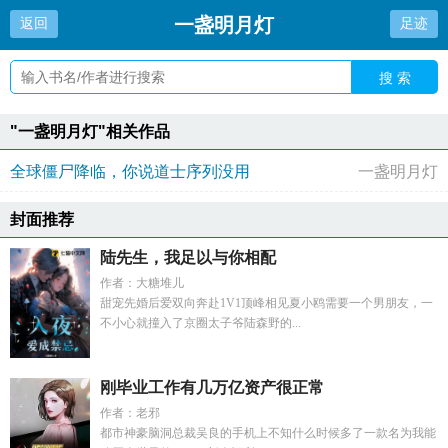
一盏明月灯
返回
足迹
搜 索
"一盏明月灯"相关作品
全球僵尸降临，你说道士序列没用
一盏明月灯
封面推荐
陆先生，我足以与你相配
作者：大糖堆儿
甜宠先婚后爱双向奔赴1V1顶峰相见夏小鸥需要一个男朋友，一
不小心就撞入了京圈太子爷陆森野的...
刚毕业工作有几万亿资产很正常
作者：老邪
都市神豪脑洞总裁吴良的手机上不知什么时候多了一款名为我能