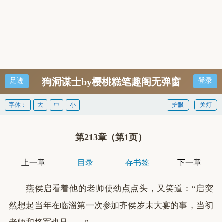
狗洞谋士by樱桃糕笔趣阁无弹窗
足迹
登录
字体：
大
中
小
护眼
关灯
第213章（第1页）
上一章
目录
存书签
下一章
燕侯启看着他的老师使劲点点头，又笑道：“启突
然想起当年在临淄第一次参加齐侯岁末大宴的事，当初