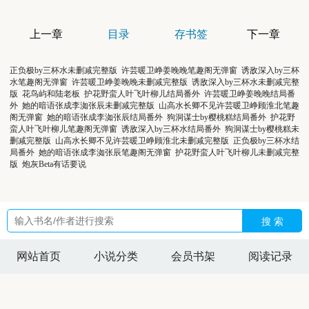
上一章
目录
存书签
下一章
正负极by三杯水未删减完整版
许芸暖卫峥姜晚晚笔趣阁无弹窗
诱敌深入by三杯
水笔趣阁无弹窗
许芸暖卫峥姜晚晚未删减完整版
诱敌深入by三杯水未删减完整
版
花鸟屿和陆老板
护花野蛮人叶飞叶柳儿结局番外
许芸暖卫峥姜晚晚结局番
外
她的暗语张成李洳张辰未删减完整版
山高水长卿不见许芸暖卫峥顾淮北笔趣
阁无弹窗
她的暗语张成李洳张辰结局番外
狗洞谋士by樱桃糕结局番外
护花野
蛮人叶飞叶柳儿笔趣阁无弹窗
诱敌深入by三杯水结局番外
狗洞谋士by樱桃糕未
删减完整版
山高水长卿不见许芸暖卫峥顾淮北未删减完整版
正负极by三杯水结
局番外
她的暗语张成李洳张辰笔趣阁无弹窗
护花野蛮人叶飞叶柳儿未删减完整
版
炮灰Beta有话要说
搜 索
网站首页
小说分类
会员书架
阅读记录