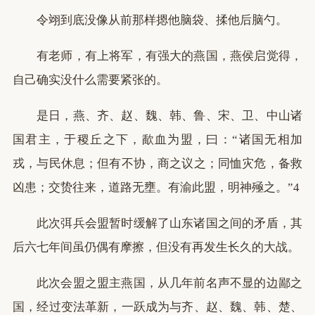
令翊到底没像从前那样摁他脑袋、揉他后脑勺。
有老师，有上将军，有强大的燕国，燕侯启觉得，
自己确实没什么需要紧张的。
是日，燕、齐、赵、魏、韩、鲁、宋、卫、中山诸
国君主，于稷丘之下，歃血为盟，曰：“诸国无相加
戎，与民休息；但有不协，商之议之；同恤灾危，备救
凶患；交贽往来，道路无壅。有渝此盟，明神殛之。”4
此次弭兵会盟暂时缓解了山东诸国之间的矛盾，其
后六七年间虽仍偶有摩擦，但没有再发生长久的大战。
此次会盟之盟主燕国，从几年前名声不显的边鄙之
国，经过变法革新，一跃成为与齐、赵、魏、韩、楚、