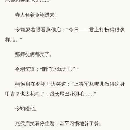
老师和将军也是……”
寺人领着令翊进来。
令翊觑着眼看燕侯启：“今日——君上打扮得很像
样儿。”
那师徒俩都笑了。
令翊笑道：“咱们这就走吧？”
燕侯启在令翊耳边笑道：“上将军从哪儿做得这身
甲胄？也太花哨了，跟长尾巴花羽毛……”
令翊瞪他。
燕侯启笑着停住嘴，甚至习惯地躲了躲。