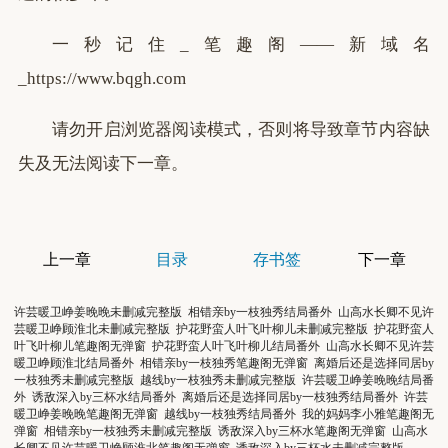
一秒记住_笔趣阁——新域名
_https://www.bqgh.com
请勿开启浏览器阅读模式，否则将导致章节内容缺
失及无法阅读下一章。
上一章
目录
存书签
下一章
许芸暖卫峥姜晚晚未删减完整版
相错亲by一枝独秀结局番外
山高水长卿不见许
芸暖卫峥顾淮北未删减完整版
护花野蛮人叶飞叶柳儿未删减完整版
护花野蛮人
叶飞叶柳儿笔趣阁无弹窗
护花野蛮人叶飞叶柳儿结局番外
山高水长卿不见许芸
暖卫峥顾淮北结局番外
相错亲by一枝独秀笔趣阁无弹窗
离婚后还是选择同居by
一枝独秀未删减完整版
越线by一枝独秀未删减完整版
许芸暖卫峥姜晚晚结局番
外
诱敌深入by三杯水结局番外
离婚后还是选择同居by一枝独秀结局番外
许芸
暖卫峥姜晚晚笔趣阁无弹窗
越线by一枝独秀结局番外
我的妈妈李小雅笔趣阁无
弹窗
相错亲by一枝独秀未删减完整版
诱敌深入by三杯水笔趣阁无弹窗
山高水