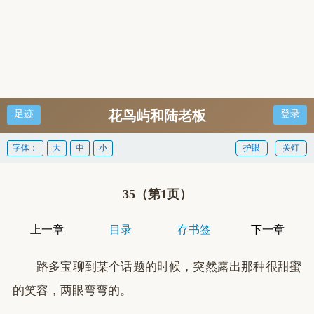
花鸟屿和陆老板
足迹
登录
字体：
大
中
小
护眼
关灯
35（第1页）
上一章
目录
存书签
下一章
路多宝聊到某个话题的时候，突然露出那种很甜蜜
的笑容，两眼弯弯的。