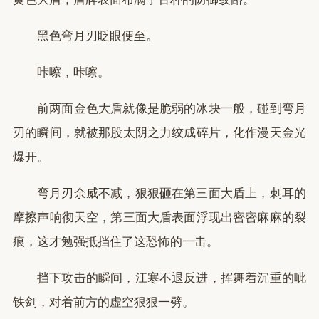
黑色弯月刃眨眼便至。
咔嚓，咔嚓。
前两面金色大盾就像是脆弱的冰块一般，碰到弯月
刃的瞬间，就被那股太阴之力绞成碎片，化作漫天金光
爆开。
弯月刃余威不减，狠狠砸在第三面大盾上，刺耳的
摩擦声响彻天空，第三面大盾表面浮现出密密麻麻的裂
痕，这才勉强抵挡住了这恐怖的一击。
挡下攻击的瞬间，江寒不退反进，挥舞着沉重的呲
铁剑，对着前方的虚空狠狠一劈。