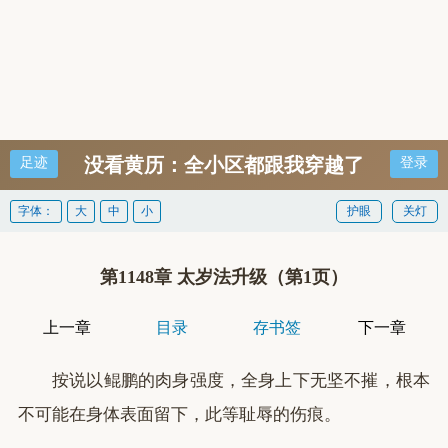
没看黄历：全小区都跟我穿越了
足迹
登录
字体：
大
中
小
护眼
关灯
第1148章 太岁法升级（第1页）
上一章
目录
存书签
下一章
按说以鲲鹏的肉身强度，全身上下无坚不摧，根本
不可能在身体表面留下，此等耻辱的伤痕。