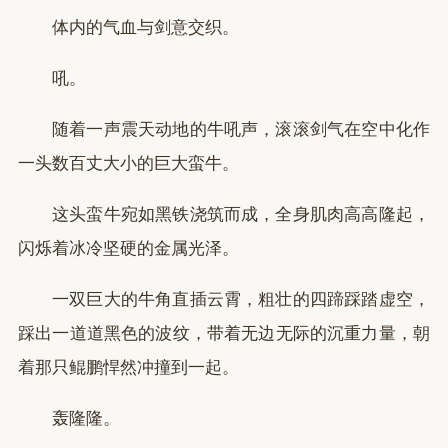
体内的气血与剑意交织。
吼。
随着一声震天动地的牛吼声，滚滚剑气在空中化作
一头数百丈大小的巨大蛮牛。
这头蛮牛宛如黑铁浇筑而成，全身肌肉高高隆起，
闪烁着冰冷坚硬的金属光泽。
一双巨大的牛角直插云霄，粗壮的四蹄踩踏虚空，
踩出一道道黑色的波纹，带着无边无际的沉重力量，朝
着那只鲲鹏悍然冲撞到一起。
轰隆隆。