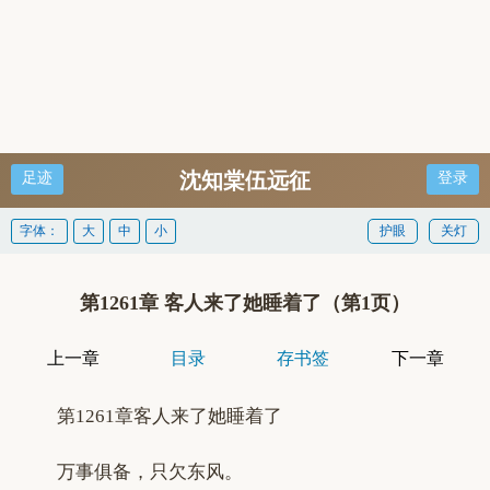
沈知棠伍远征
足迹
登录
字体：
大
中
小
护眼
关灯
第1261章 客人来了她睡着了（第1页）
上一章
目录
存书签
下一章
第1261章客人来了她睡着了
万事俱备，只欠东风。