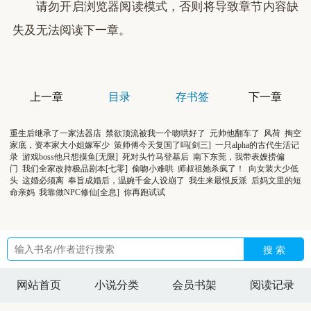
请勿开启浏览器阅读模式，否则将导致章节内容缺
失及无法阅读下一章。
上一章
目录
存书签
下一章
重生后继承了一家法器店
禁欲顶流被我一个吻哄好了
元帅他翻车了
风荷
掏空
家底，资本家大小姐嫁军少
策师傅今天复国了吗[剑三]
一只alpha的古代生活记
录
游戏boss他只想摸鱼[无限]
死对头竹马登基后
南下东莞，我带表嫂捞偏
门
我们全家改持极品剧本[七零]
偷吻小难哄
师叔祖她杀疯了！
向女装大少低
头
这婚必须离
奉旨成婚后，温婉千金人设崩了
我生来最恨反派
后妈文里的短
命亲妈
我靠做NPC修仙[全息]
你再跑试试
搜 索
网站首页
小说分类
会员书架
阅读记录