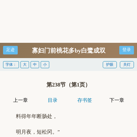
寡妇门前桃花多by白鹭成双
足迹
登录
字体：
大
中
小
护眼
关灯
第238节（第1页）
上一章
目录
存书签
下一章
料得年年断肠处，
明月夜，短松冈。”