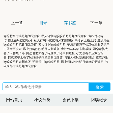
上一章
目录
存书签
下一章
青柠竹马by琂笔趣阁无弹窗
私人订制by皎皎明月笔趣阁无弹窗
青柠竹马by
琂
殿上娇by皎皎明月
私人订制by皎皎明月未删减版
高冷女王赖上我
逆流师生
by皎皎明月笔趣阁无弹窗
私人订制by皎皎明月
姜辰周雨蓉完蛋双修对象竟是宗
门圣女百度云
殿上娇by皎皎明月未删减版
青柠竹马by琂未删减版
网恋老婆太
香了by脖颈子疼
网恋老婆太香了by脖颈子疼未删减版
小女侠有个反派丞相
爹
网恋老婆太香了by脖颈子疼笔趣阁无弹窗
与狼为邻by琂未删减版
逆流师生
by皎皎明月未删减版
逆流师生by皎皎明月
殿上娇by皎皎明月笔趣阁无弹窗
与
狼为邻by琂笔趣阁无弹窗
搜 索
网站首页
小说分类
会员书架
阅读记录