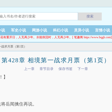
搜索
小说
军史小说
网游小说
科幻小说
灵异小说
言情小说
花有重开日，人无再少年。水能倒流时，人无再少年。[ 笔趣阁 https://www.bqgh.com]
第一战求月票（第1页）
第428章 相境第一战求月票（第1页）
上一章
章节目录
保存书签
下一章
！】
先将岳闻擒住再说。