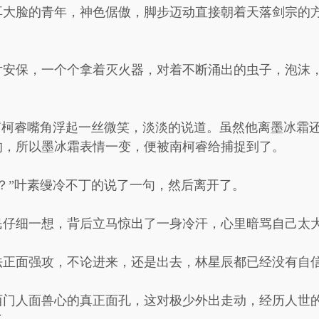
耳大脸的青年，神色倨傲，脚步迈动直接朝着天落剑宗的
片安保，一个个拿着灭火器，对着不断涌出的虫子，泡沫
南柯睿嘴角浮起一丝微笑，淡淡的说道。虽然他离墨冰霜
的，所以墨冰霜表情一变，便被南柯睿给捕捉到了。
？”叶素缦冷不丁的说了一句，然后离开了。
民仔细一想，背后立马惊出了一身冷汗，心里暗骂自己太
法正面强攻，不论进来，还是出去，林星辰都已经没有自
西门人面兽心的真正面孔，这对极少外出走动，经历人世