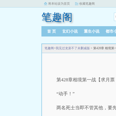
将本站设为首页
收藏笔趣阁
笔趣阁
首 页
玄幻小说
重生小说
都市
笔趣阁
>
我见过龙裴不了未删减版
> 第428章 相境
第428章相境第一战【求月票
“动手！”
两名死士当即不管其他，要