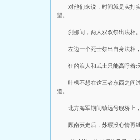
对他们来说，时间就是实打
望。
刹那间，两人双双祭出法相
左边一个死士祭出自身法相
狂的浪人和武土只能高呼着:
叶枫不想在这三者东西之间
道。
北方海军期间镇远号舰桥上
顾南芵走后，苏瑕没心情再