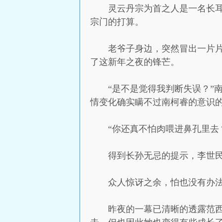
灵云丹宗为首之人是一名长
宗门的打算。
老爷子身边，突然冒出一片
了这新年之夜的锋芒。
“是不是觉得我判断失误？”
情变化确实瞒不过南柯睿的意识
“你还真不怕肉喂进鼻孔里去
得到长孙无忌的提示，李世
众人惊讶之余，怕也没有办
昨夜的一幕已清晰的透露范