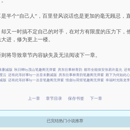
了。
是半个“自己人”，百里登风说话也是更加的毫无顾忌，直
，却又一时搞不定自己的对手，在对方有限度的压力下，
法大进，修为更上一楼。
否则将导致章节内容缺失及无法阅读下一章。
未删减版
秋日蝉by茂山笔趣阁无弹窗
房东往事林青韵
都市全能保安张易许嘉允
还
度云
还有此等好事by一丛音未删减版
房东往事林青韵笔趣阁无弹窗
殿下为何如此心
减版
还有此等好事by一丛音笔趣阁无弹窗
情蛊by荷煜笔趣阁无弹窗
幸福时光陈龙李
上一章
章节目录
保存书签
下一章
已完结热门小说推荐