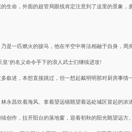
实的生命，外面的超管局眼线肯定注意到了这里的景象，
。
，乃是一匹燃火的骏马，他在半空中将法相融于自身，周
天皇’的名义命令手下的浪人武士们继续进攻!
过多叙述，本想直接跳过，但一想起戴明明那对厨房事情
，林永昌吹着海风、拿着望远镜眺望着远处城区冒起的浓
继续创作，拉开阳台的落地窗，迎着初秋的阳光眺望远方