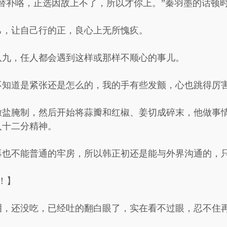
替补咯，正选因故上不了，所以才你上。”秦羽墨的话顿
己，让自己行的正，良心上无所愧疚。
八九，任人都会遇到这样或那样不顺心的事儿。
不知道是紧张还是怎么的，我的手有些发颤，心也跳得厉
撒盐腌制，然后开始将蒜瓣和红椒、姜切成碎末，他做事
入十二分精神。
再也不能普通的牢房，所以韩正初还是能与外界沟通的，
！】
泪，还没吃，已经吐的翻白眼了，实在看不过眼，忍不住