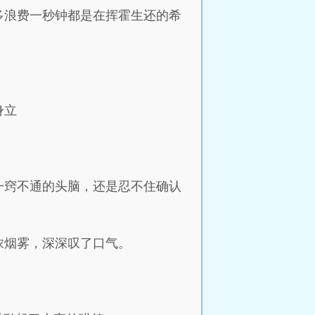
多浪费一秒钟都是在挥霍生还的希
身立
一窍不通的头脑，还是忍不住确认
浓烟雾，深深叹了口气。
。