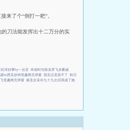
接来了个“倒打一耙”。
他的刀法能发挥出十二万分的实
有此等好事by一丛音
幸福时光陈龙李飞未删减
虚by西瓜炒肉笔趣阁无弹窗
我见过龙裴不了
秋日
飞笔趣阁无弹窗
被圣女采补九十九次后我成了她