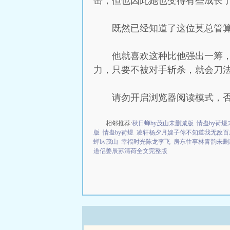
击，但也因此她也变得有些成长
既然已经知道了这位莫总管算
他就喜欢这种比他强出一筹
力，只要不被对手斩杀，就会刀
请勿开启浏览器阅读模式，
相邻推荐:
秋日蝉by茂山未删减版
情蛊by荷煜
版
情蛊by荷煜
凌轩杨夕月嫂子你不知道我无敌百
蝉by茂山
幸福时光陈龙李飞
房东往事林青韵未删
道侣姜辰苏清荷全文完整版