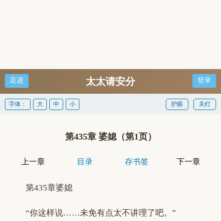
太太请安分
足迹
登录
字体：
大
中
小
护眼
关灯
第435章 婆媳（第1页）
上一章
目录
存书签
下一章
第435章婆媳
“你这样说……未免有点太不讲理了吧。”