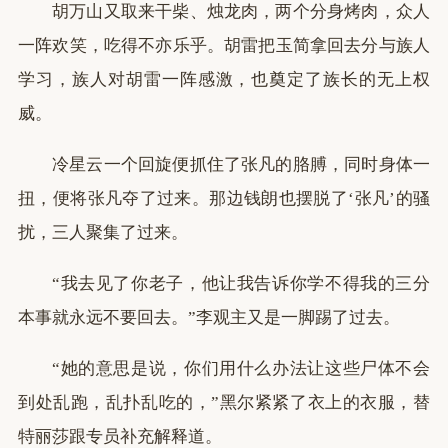
胡万山又取来干柴、烛龙肉，两个分身烤肉，众人
一阵欢笑，吃得不亦乐乎。胡雷把玉简拿回去分与族人
学习，族人对胡雷一阵感激，也奠定了族长的无上权
威。
冷星云一个回旋便抓住了张凡的胳膊，同时身体一
扭，便将张凡夺了过来。那边钱朗也摆脱了‘张凡’的骚
扰，三人聚集了过来。
“我去见了你老子，他让我告诉你学不得我的三分
本事就永远不要回去。”李观主又是一脚踢了过去。
“她的意思是说，你们用什么办法让这些尸体不会
到处乱跑，乱扑乱吃的，”黑尔紧紧了衣上的衣服，替
特丽莎跟专员补充解释道。