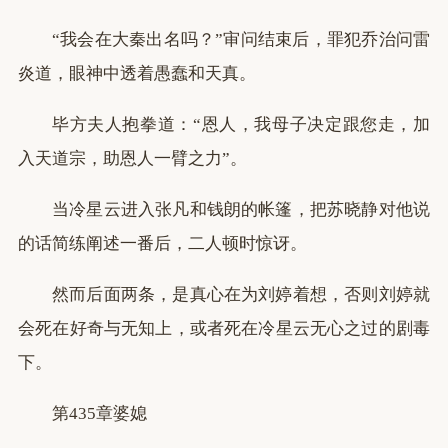
“我会在大秦出名吗？”审问结束后，罪犯乔治问雷
炎道，眼神中透着愚蠢和天真。
毕方夫人抱拳道：“恩人，我母子决定跟您走，加
入天道宗，助恩人一臂之力”。
当冷星云进入张凡和钱朗的帐篷，把苏晓静对他说
的话简练阐述一番后，二人顿时惊讶。
然而后面两条，是真心在为刘婷着想，否则刘婷就
会死在好奇与无知上，或者死在冷星云无心之过的剧毒
下。
第435章婆媳