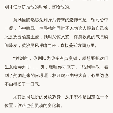
刚才任冰娇推他的时候，塞给他的。
黄风怪陡然感觉到身后传来的恐怖气息，顿时心中
一凛，心中暗骂一声卧槽的同时还以为这人跟着自己来
此是想要偷袭王虎，顿时又惊又怒，浑身收敛的气息瞬
间爆发，黄沙灵风呼啸而来，直接蔓延方圆万里。
“姓刘的，你别以为你多有点臭钱，就想要把这门
生意给弄到手……咦，璟晅你可来了。”话到半截，看
到了匆匆赶来的何璟晅，林旺虎不由得大喜，心里边也
不由得松了一口气。
尤其是司法护的灵纹刺身，从来都不是固定在一个
位置，纹路也会灵动的变化着。