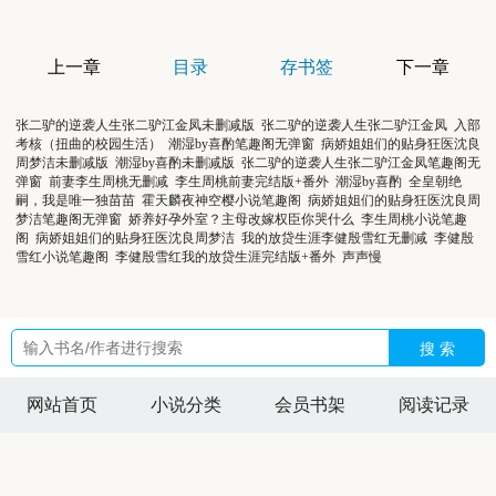
上一章
目录
存书签
下一章
张二驴的逆袭人生张二驴江金凤未删减版
张二驴的逆袭人生张二驴江金凤
入部
考核（扭曲的校园生活）
潮湿by喜酌笔趣阁无弹窗
病娇姐姐们的贴身狂医沈良
周梦洁未删减版
潮湿by喜酌未删减版
张二驴的逆袭人生张二驴江金凤笔趣阁无
弹窗
前妻李生周桃无删减
李生周桃前妻完结版+番外
潮湿by喜酌
全皇朝绝
嗣，我是唯一独苗苗
霍天麟夜神空樱小说笔趣阁
病娇姐姐们的贴身狂医沈良周
梦洁笔趣阁无弹窗
娇养好孕外室？主母改嫁权臣你哭什么
李生周桃小说笔趣
阁
病娇姐姐们的贴身狂医沈良周梦洁
我的放贷生涯李健殷雪红无删减
李健殷
雪红小说笔趣阁
李健殷雪红我的放贷生涯完结版+番外
声声慢
搜 索
网站首页
小说分类
会员书架
阅读记录