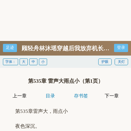
顾轻舟林沐瑶穿越后我放弃机长开民航完
足迹
登录
字体：
大
中
小
护眼
关灯
第535章 雷声大雨点小（第1页）
上一章
目录
存书签
下一章
第535章雷声大，雨点小
夜色深沉。