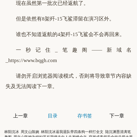
现在虽然第一批次已经返航了。
但是依然有8架歼-15飞鲨滞留在演习区外。
谁也不知道返航的4架歼-15飞鲨会不会再回来。
一秒记住_笔趣阁——新域名
_https://www.bqgh.com
请勿开启浏览器阅读模式，否则将导致章节内容缺
失及无法阅读下一章。
上一章
目录
存书签
下一章
林阳沈冰
周文山陈婉
林阳沈冰逼我退队带四条狗一样打全文
陆沉渊墨清漓笔