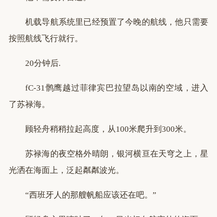
机载导航系统里已经预置了今晚的航线，他只需要
按照航线飞行就行。
20分钟后.
fC-31鹘鹰越过菲律宾巴拉望岛以南的空域，进入
了苏禄海。
顾轻舟稍稍拉起高度，从100米爬升到300米。
苏禄海的夜空格外晴朗，银河横亘在天穹之上，星
光洒在海面上，泛起粼粼波光。
“西班牙人的那艘帆船应该还在吧。”