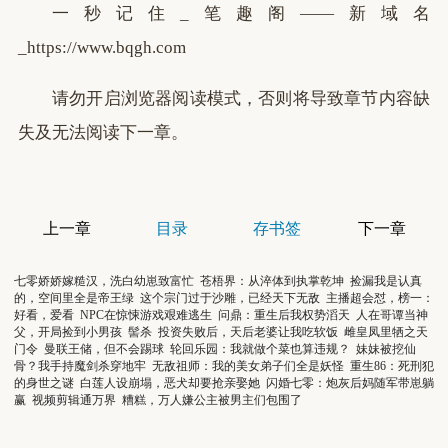
一秒记住_笔趣阁——新域名
_https://www.bqgh.com
请勿开启浏览器阅读模式，否则将导致章节内容缺
失及无法阅读下一章。
上一章
目录
存书签
下一章
七零娇娇嫁糙汉，洗白幼崽致富忙
苍梧界：从淬体到执掌乾坤
捡漏我是认真
的，空间里全是帝王绿
这个宗门过于沙雕，已经天下无敌
主播超会怼，榜一：
好看，爱看
NPC在惊悚游戏艰难逃生
问鼎：重生后我权势滔天
人在哥谭当神
父，开局捡到小男孩
髻杀
投资失败后，天后老婆让我吃软饭
雌皇凤里牺之天
门令
曼联王储，但不会踢球
轮回乐园：我就做个菜也算违规？
妹妹被挖仙
骨？我手持魔剑杀穿地牢
无敌祖师：我的美女弟子们全是妖怪
重生86：死刑犯
的身世之谜
白莲人设崩塌，恶犬却要抢亲娶她
闪婚七零：炮灰后妈随军带崽躺
赢
视频剪辑通万界
糟糕，万人嫌公主被男主们包围了