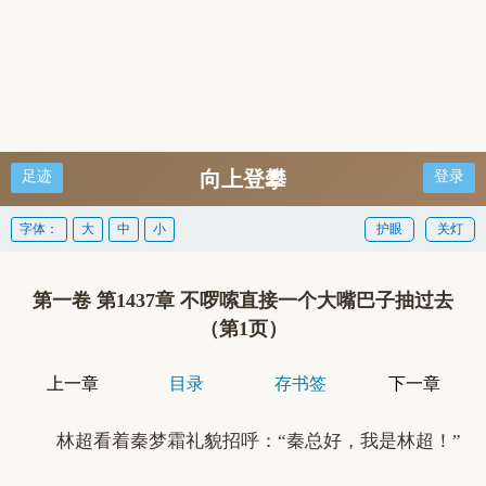
向上登攀
足迹
登录
字体：
大
中
小
护眼
关灯
第一卷 第1437章 不啰嗦直接一个大嘴巴子抽过去
（第1页）
上一章
目录
存书签
下一章
林超看着秦梦霜礼貌招呼：“秦总好，我是林超！”