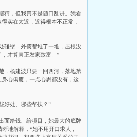
瞎猜，但我真不是随口乱讲。我看
走得实在太近，近得根本不正常，
处碰壁，外债都堆了一堆，压根没
，才算真正发家致富。”
楚，杨建波只要一回西河，落地第
人身心俱疲，一点心思都没有，这
些好处、哪些帮扶？”
出面给钱、给项目，她最大的底牌
清晰地解释，“她不用开口求人，