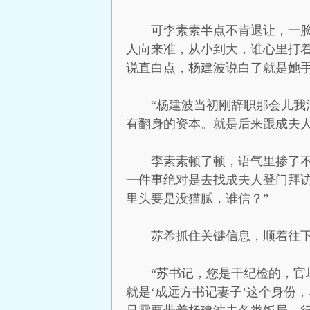
可李素素半点不肯退让，一
人向来准，从小到大，谁心里打
说直白点，杨建波说白了就是她手
“杨建波当初刚辞职那会儿
有翻身的资本。就是后来跟成夫
李素素顿了顿，语气里掺了
一件事绝对是去找成夫人登门拜
里头要是没猫腻，谁信？”
苏希抓住关键信息，顺着往下
“苏书记，您是干纪检的，
就是‘成远方书记妻子’这个身份