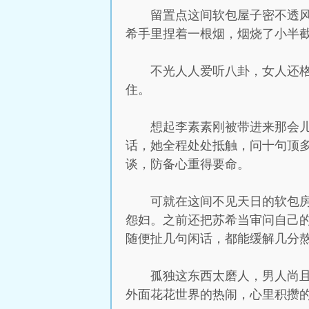
留置点这间软包屋子密不透
希手里捏着一根烟，烟烧了小半
不光人人爱听八卦，女人还
住。
想起李素素刚被带进来那会
话，她全程处处抵触，问十句顶
谈，防备心重得要命。
可就在这间不见天日的软包
怨妇。之前还把苏希当审问自己
随便扯几句闲话，都能缓解几分
孤独这东西太磨人，男人尚
外面花花世界的热闹，心里积攒