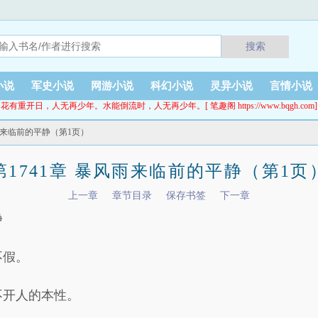
搜索
小说
军史小说
网游小说
科幻小说
灵异小说
言情小说
花有重开日，人无再少年。水能倒流时，人无再少年。[ 笔趣阁 https://www.bqgh.com]
风雨来临前的平静（第1页）
第1741章 暴风雨来临前的平静（第1页
上一章
章节目录
保存书签
下一章
静
不假。
不开人的本性。