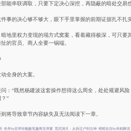
全部能串联调取，只要下定决心深挖，再隐蔽的暗处交易
这件事的决心够不够大，眼下手里掌握的前期证据扎不扎
、暗地里权力变现的塌方式窝案，看着藏得极深，可只要
牵扯的官员、商人全要一锅端。
静
发动全身的大案。
疑问：“既然杨建波这套操作想得这么周全，处处规避风险
？”
否则将导致章节内容缺失及无法阅读下一章。
伤
舍舟by谷草转氨酸笔趣阁无弹窗
荒武洞天：从拆迁户到古神
昭昭在目by布糕酥泥