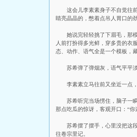
这会儿李素素身子不自觉往
睛亮晶晶的，憋着点吊人胃口的劲
她说完轻轻挑了下眉毛，那
人前打扮得多光鲜，穿多贵的衣
态、动作、语气全是一个模板，
苏希弹了弹烟灰，语气平平淡
李素素立马往前又坐近一点，
苏希听完当场愣住，脑子一
那点吃瓜的惊讶，客观开口：“你
苏希摆了摆手，心里没把这
往卷宗里记。