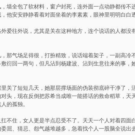
风，墙全包了软材料，窗户封死，连外面一点动静都传不
截，他安安静静看着对面坐着的李素素，眼神里明明白白
格外爱往外说，尤其是关在这种地方，连个说话的人都没
儿，那气场足得很，打扮精致，说话端着架子，一副高冷
多敷衍回一两句，但凡沾到杨建波、沾到生意往来的事，
房里关了短短几天，她那层撑场面的伪装彻底碎干净了，
的对头，现在反倒把苏希当成唯一能搭话的救命稻草，天
熬人的孤独。
且扛不住，女人更是半点忍受不了。天天一个人对着四面
的委屈、猜忌、怨气越堆越多，急着找个人一股脑全说出