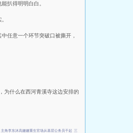
也能扒得明明白白。
实。
其中任意一个环节突破口被撕开，
，为什么在西河青溪寺这边安排的
主角李东沐高姗姗重生官场从基层公务员干起
三