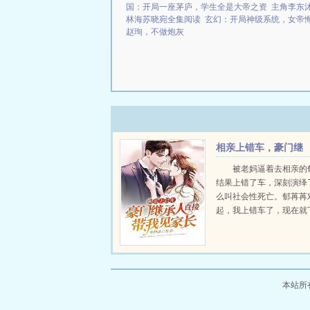
国：开局一座茅庐，学生全是大帝之资
主角李东
林海苏晓宛全集阅读
玄幻：开局神级系统，女帝
赵珣，不做炮灰
相亲上错车，豪门继
承人直接带我见家长
被老妈逼着去相亲的
结果上错了车，深刻演绎
么叫社会性死亡。郁苒苒
起，我上错车了，现在就
嗒！车门从里面被某人反
问结婚分几步？郁苒苒答..
本站所