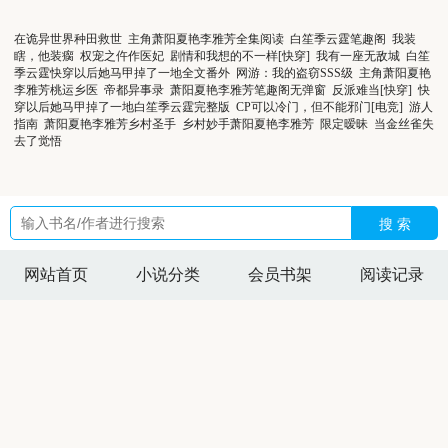
在诡异世界种田救世
主角萧阳夏艳李雅芳全集阅读
白笙季云霆笔趣阁
我装
瞎，他装瘸
权宠之仵作医妃
剧情和我想的不一样[快穿]
我有一座无敌城
白笙
季云霆快穿以后她马甲掉了一地全文番外
网游：我的盗窃SSS级
主角萧阳夏艳
李雅芳桃运乡医
帝都异事录
萧阳夏艳李雅芳笔趣阁无弹窗
反派难当[快穿]
快
穿以后她马甲掉了一地白笙季云霆完整版
CP可以冷门，但不能邪门[电竞]
游人
指南
萧阳夏艳李雅芳乡村圣手
乡村妙手萧阳夏艳李雅芳
限定暧昧
当金丝雀失
去了觉悟
搜 索
网站首页
小说分类
会员书架
阅读记录