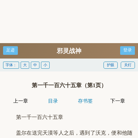
邪灵战神
足迹
登录
字体：
大
中
小
护眼
关灯
第一千一百六十五章（第1页）
上一章
目录
存书签
下一章
第一千一百六十五章
盖尔在送完天漠等人之后，遇到了沃克，便和他随