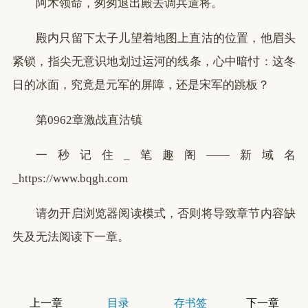
阿术领命，匆匆退出殿去调兵遣将。
殿内只留下太子儿望着地图上直沽的位置，他眉头
紧锁，指尖无意识地划过运河的线条，心中暗忖：这冬
日的冰面，究竟是元军的屏障，还是宋军的跳板？
第0962章激战直沽镇
一秒记住_笔趣阁——新域名
_https://www.bqgh.com
请勿开启浏览器阅读模式，否则将导致章节内容缺
失及无法阅读下一章。
上一章
目录
存书签
下一章