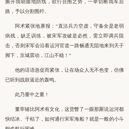
撕开我朝腹地防线，欲行合围之势，一举切断我军后
路，予以分割围歼。
阿术紧张地禀报：“直沽兵力空虚，守备全是老弱
病残，缺乏训练，被宋军攻破是必然，需立即调兵阻
击，否则宋军会沿着运河官道一路畅通无阻地来到天子
脚下，京城震动，江山不稳！”
他的话语急促而紧张，让在场众人无不色变，仿佛
已听到战鼓逼近的轰鸣。
此乃重中之重！
董宰辅比阿术有文化，这货瞥了一眼那厮说运河都
快结冰、干枯了，如何通行宋军海船？就是一般的小斗
舰也航行困难。