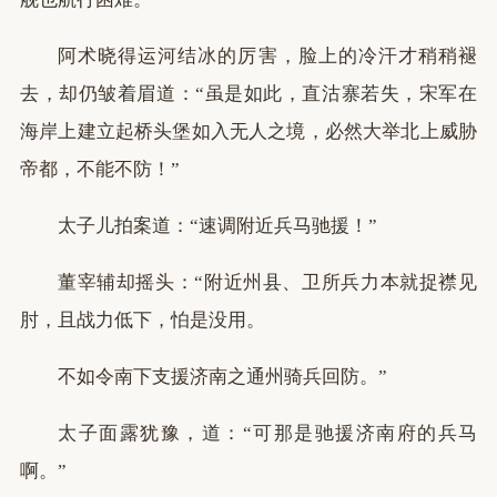
阿术晓得运河结冰的厉害，脸上的冷汗才稍稍褪
去，却仍皱着眉道：“虽是如此，直沽寨若失，宋军在
海岸上建立起桥头堡如入无人之境，必然大举北上威胁
帝都，不能不防！”
太子儿拍案道：“速调附近兵马驰援！”
董宰辅却摇头：“附近州县、卫所兵力本就捉襟见
肘，且战力低下，怕是没用。
不如令南下支援济南之通州骑兵回防。”
太子面露犹豫，道：“可那是驰援济南府的兵马
啊。”