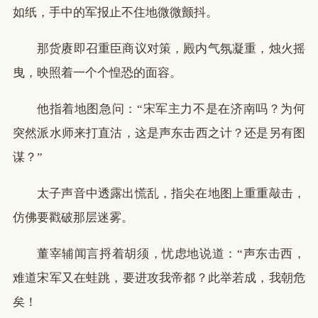
如纸，手中的军报止不住地微微颤抖。
那货赓即召重臣商议对策，殿内气氛凝重，烛火摇
曳，映照着一个个惶恐的面容。
他指着地图急问：“宋军主力不是在济南吗？为何
突然派水师来打直沽，这是声东击西之计？还是另有图
谋？”
太子声音中透露出慌乱，指尖在地图上重重敲击，
仿佛要戳破那层迷雾。
董宰辅闻言捋着胡须，忧虑地说道：“声东击西，
难道宋军又在蛙跳，要进攻我帝都？此举若成，我朝危
矣！