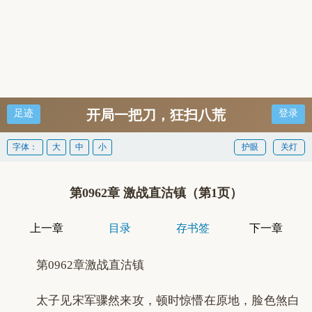
开局一把刀，狂扫八荒
足迹
登录
字体：
大
中
小
护眼
关灯
第0962章 激战直沽镇（第1页）
上一章
目录
存书签
下一章
第0962章激战直沽镇
太子见宋军骤然来攻，顿时惊懵在原地，脸色煞白