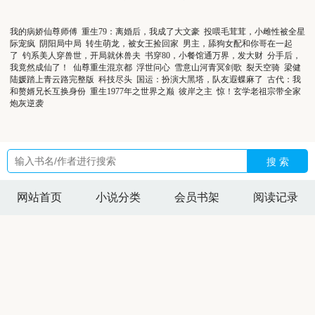
我的病娇仙尊师傅
重生79：离婚后，我成了大文豪
投喂毛茸茸，小雌性被全星
际宠疯
阴阳局中局
转生萌龙，被女王捡回家
男主，舔狗女配和你哥在一起
了
钓系美人穿兽世，开局就休兽夫
书穿80，小餐馆通万界，发大财
分手后，
我竟然成仙了！
仙尊重生混京都
浮世问心
雪意山河青冥剑歌
裂天空骑
梁健
陆媛踏上青云路完整版
科技尽头
国运：扮演大黑塔，队友遐蝶麻了
古代：我
和赘婿兄长互换身份
重生1977年之世界之巅
彼岸之主
惊！玄学老祖宗带全家
炮灰逆袭
搜 索
网站首页
小说分类
会员书架
阅读记录