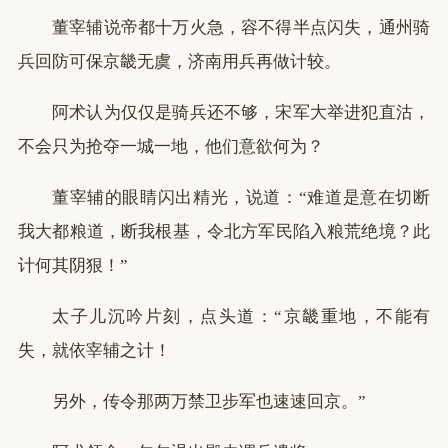
董宰辅说帝都十万火急，容不得半点闪失，通州骑
兵回防可保京畿无虞，济南用兵再做计较。
阿术认为仅仅是骑兵还不够，宋军大举进犯直沽，
不会只为抢夺一城一地，他们意欲何为？
董宰辅的眼睛闪出精光，说道：“难道是意在切断
我大都粮道，断我根基，令北方军民陷入粮荒绝境？此
计何其阴狠！”
太子儿沉吟片刻，点头道：“京畿重地，不能有
失，就依宰辅之计！
另外，传令那两万禁卫步军也速速回京。”