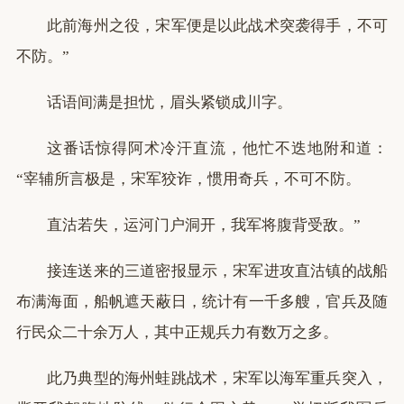
此前海州之役，宋军便是以此战术突袭得手，不可
不防。”
话语间满是担忧，眉头紧锁成川字。
这番话惊得阿术冷汗直流，他忙不迭地附和道：
“宰辅所言极是，宋军狡诈，惯用奇兵，不可不防。
直沽若失，运河门户洞开，我军将腹背受敌。”
接连送来的三道密报显示，宋军进攻直沽镇的战船
布满海面，船帆遮天蔽日，统计有一千多艘，官兵及随
行民众二十余万人，其中正规兵力有数万之多。
此乃典型的海州蛙跳战术，宋军以海军重兵突入，