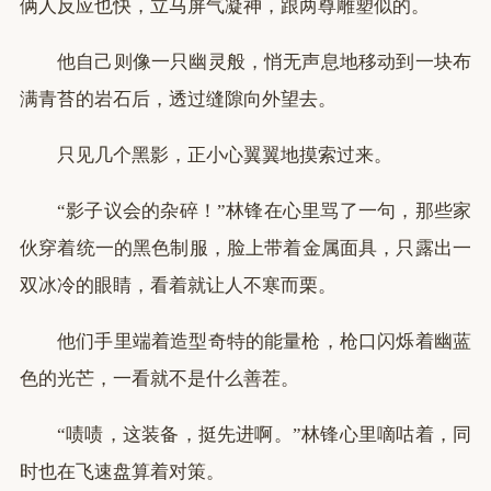
俩人反应也快，立马屏气凝神，跟两尊雕塑似的。
他自己则像一只幽灵般，悄无声息地移动到一块布
满青苔的岩石后，透过缝隙向外望去。
只见几个黑影，正小心翼翼地摸索过来。
“影子议会的杂碎！”林锋在心里骂了一句，那些家
伙穿着统一的黑色制服，脸上带着金属面具，只露出一
双冰冷的眼睛，看着就让人不寒而栗。
他们手里端着造型奇特的能量枪，枪口闪烁着幽蓝
色的光芒，一看就不是什么善茬。
“啧啧，这装备，挺先进啊。”林锋心里嘀咕着，同
时也在飞速盘算着对策。