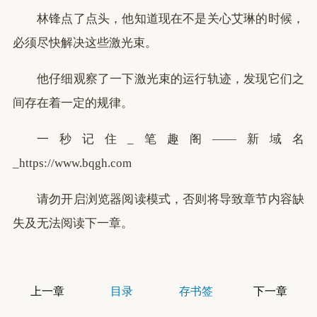
林锋点了点头，他知道现在不是关心艾琳的时候，
必须尽快解决这些激光束。
他仔细观察了一下激光束的运行轨迹，发现它们之
间存在着一定的规律。
一秒记住_笔趣阁——新域名
_https://www.bqgh.com
请勿开启浏览器阅读模式，否则将导致章节内容缺
失及无法阅读下一章。
上一章
目录
存书签
下一章