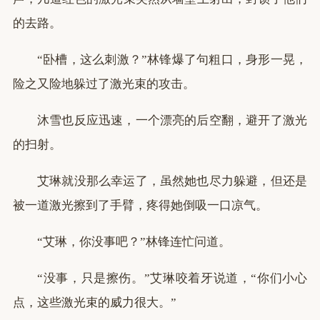
的去路。
“卧槽，这么刺激？”林锋爆了句粗口，身形一晃，
险之又险地躲过了激光束的攻击。
沐雪也反应迅速，一个漂亮的后空翻，避开了激光
的扫射。
艾琳就没那么幸运了，虽然她也尽力躲避，但还是
被一道激光擦到了手臂，疼得她倒吸一口凉气。
“艾琳，你没事吧？”林锋连忙问道。
“没事，只是擦伤。”艾琳咬着牙说道，“你们小心
点，这些激光束的威力很大。”